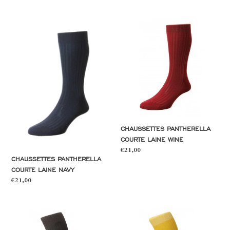
normal
normal
Chaussettes
Chaussettes
Pantherella
Pantherella
courte
courte
laine
laine
navy
wine
CHAUSSETTES PANTHERELLA
COURTE LAINE WINE
Prix
€21,00
CHAUSSETTES PANTHERELLA
normal
COURTE LAINE NAVY
Prix
€21,00
normal
Chaussettes
Chaussettes
Pantherella
Pantherella