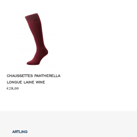
Chaussettes
Pantherella
longue
laine
wine
CHAUSSETTES PANTHERELLA
LONGUE LAINE WINE
Prix
€28,00
normal
ARTLING