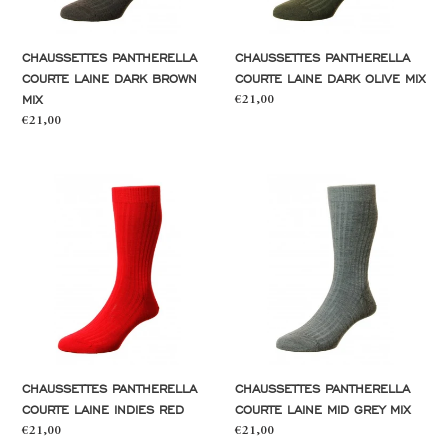
CHAUSSETTES PANTHERELLA
CHAUSSETTES PANTHERELLA
COURTE LAINE DARK BROWN
COURTE LAINE DARK OLIVE MIX
MIX
Prix
€21,00
normal
Prix
€21,00
normal
Chaussettes
Chaussettes
Pantherella
Pantherella
courte
courte
laine
laine
indies
mid
red
grey
mix
CHAUSSETTES PANTHERELLA
CHAUSSETTES PANTHERELLA
COURTE LAINE INDIES RED
COURTE LAINE MID GREY MIX
Prix
€21,00
Prix
€21,00