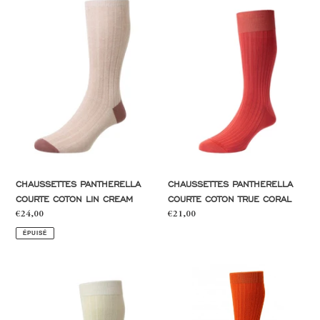
Pantherella
Pantherella
courte
courte
coton
coton
lin
true
cream
coral
CHAUSSETTES PANTHERELLA
CHAUSSETTES PANTHERELLA
COURTE COTON LIN CREAM
COURTE COTON TRUE CORAL
Prix
€24,00
Prix
€21,00
normal
normal
ÉPUISÉ
Chaussettes
Chaussettes
Pantherella
Pantherella
courte
courte
cream
laine