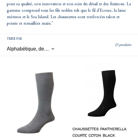
C
pour sa qualité, son innovation et son soin du détail et des finitions. La
gamme comprend tous les fils nobles tels que le fil d'Ecosse, la laine
T
mérinos et le Sea Island. Les chaussettes sont renforcées talon et
pointe et remaillées main."
I
TRIER PAR
23 produits
O
Chaussettes
Chaussettes
N
Pantherella
Pantherella
coton
courte
courte
coton
:
mid
black
grey
mix
CHAUSSETTES PANTHERELLA
COURTE COTON BLACK