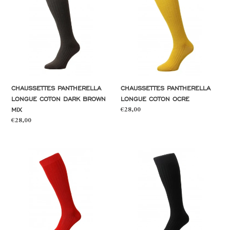
longue
longue
coton
coton
dark
ocre
brown
mix
CHAUSSETTES PANTHERELLA
CHAUSSETTES PANTHERELLA
LONGUE COTON DARK BROWN
LONGUE COTON OCRE
MIX
Prix
€28,00
normal
Prix
€28,00
normal
Chaussettes
Chaussettes
Pantherella
Pantherella
longue
longue
coton
laine
scarlet
black