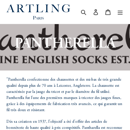
Passer
au
Rechercher
Se connecter
Panier
contenu
C
PANTHERELLA
O
L
"Pantherella confectionne des chaussettes et des mi-bas de trés grande
qualité depuis plus de 70 ans à Leicester, Angleterre. La chaussette est
L
caractérisée par la jauge du tricot et par le diamètre du fil utilisé.
Pantherella fut l'une des premières marques à tricoter des jauges fines,
grâce à des équipements de fabrication très avancés, ce qui garantit un
E
fil très doux et résistant.
Dés sa création en 1937, l'objectif a été d'offrir des articles de
bonnèterie de haute qualité à prix compétitifs. Pantharella est reconnue