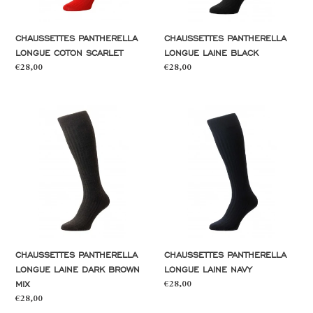
CHAUSSETTES PANTHERELLA
CHAUSSETTES PANTHERELLA
LONGUE COTON SCARLET
LONGUE LAINE BLACK
Prix
€28,00
Prix
€28,00
normal
normal
Chaussettes
Chaussettes
Pantherella
Pantherella
longue
longue
laine
laine
dark
navy
brown
mix
CHAUSSETTES PANTHERELLA
CHAUSSETTES PANTHERELLA
LONGUE LAINE DARK BROWN
LONGUE LAINE NAVY
MIX
Prix
€28,00
normal
Prix
€28,00
normal