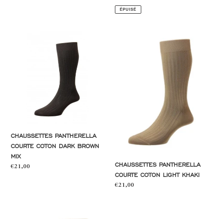
normal
ÉPUISÉ
Chaussettes
Chaussettes
Pantherella
Pantherella
courte
courte
coton
coton
dark
light
brown
khaki
mix
CHAUSSETTES PANTHERELLA
COURTE COTON DARK BROWN
MIX
CHAUSSETTES PANTHERELLA
Prix
€21,00
COURTE COTON LIGHT KHAKI
normal
Prix
€21,00
normal
Chaussettes
Chaussettes