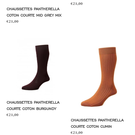
Prix
€21,00
CHAUSSETTES PANTHERELLA
normal
COTON COURTE MID GREY MIX
Prix
€21,00
normal
Chaussettes
Chaussettes
Pantherella
Pantherella
courte
courte
coton
coton
burgundy
cumin
CHAUSSETTES PANTHERELLA
COURTE COTON BURGUNDY
Prix
€21,00
CHAUSSETTES PANTHERELLA
normal
COURTE COTON CUMIN
Prix
€21,00