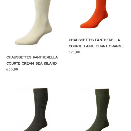
Sea
burnt
Island
orange
CHAUSSETTES PANTHERELLA
COURTE LAINE BURNT ORANGE
Prix
€21,00
CHAUSSETTES PANTHERELLA
normal
COURTE CREAM SEA ISLAND
Prix
€30,00
normal
Chaussettes
Chaussettes
Pantherella
Pantherella
courte
courte
laine
laine
dark
dark
brown
olive
mix
mix