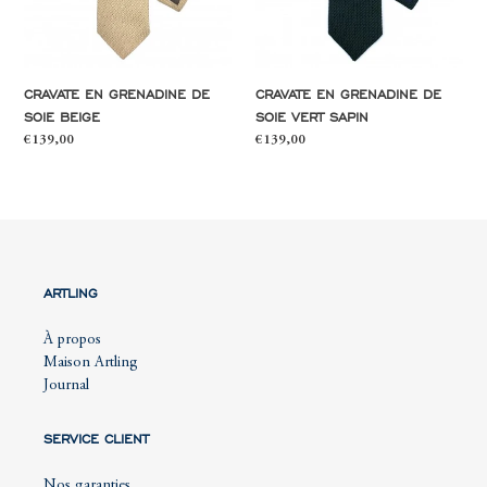
sapin
CRAVATE EN GRENADINE DE
CRAVATE EN GRENADINE DE
SOIE BEIGE
SOIE VERT SAPIN
Prix
€139,00
Prix
€139,00
normal
normal
ARTLING
À propos
Maison Artling
Journal
SERVICE CLIENT
Nos garanties