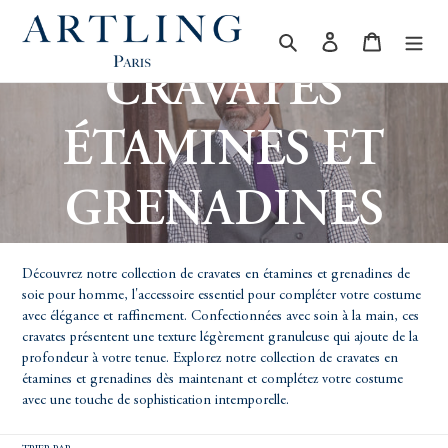
Passer
au
Rechercher
Se connecter
Panier
contenu
C
CRAVATES
O
ÉTAMINES ET
L
GRENADINES
L
Découvrez notre collection de cravates en étamines et grenadines de
soie pour homme, l'accessoire essentiel pour compléter votre costume
E
avec élégance et raffinement. Confectionnées avec soin à la main, ces
cravates présentent une texture légèrement granuleuse qui ajoute de la
profondeur à votre tenue. Explorez notre collection de cravates en
C
étamines et grenadines dès maintenant et complétez votre costume
avec une touche de sophistication intemporelle.