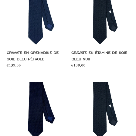
grenadine
étamine
de
de
soie
soie
bleu
bleu
pétrole
nuit
CRAVATE EN GRENADINE DE
CRAVATE EN ÉTAMINE DE SOIE
SOIE BLEU PÉTROLE
BLEU NUIT
Prix
€139,00
Prix
€139,00
normal
normal
Cravate
Cravate
en
en
grenadine
étamine
de
de
soie
soie
bleu
noir
nuit