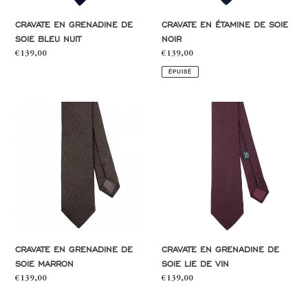
CRAVATE EN GRENADINE DE
CRAVATE EN ÉTAMINE DE SOIE
SOIE BLEU NUIT
NOIR
Prix
€139,00
Prix
€139,00
normal
normal
ÉPUISÉ
Cravate
Cravate
en
en
grenadine
grenadine
de
de
soie
soie
marron
lie
de
vin
CRAVATE EN GRENADINE DE
CRAVATE EN GRENADINE DE
SOIE MARRON
SOIE LIE DE VIN
Prix
€139,00
Prix
€139,00
normal
normal