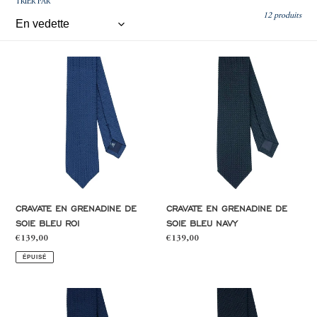
T
TRIER PAR
12 produits
I
Cravate
Cravate
O
en
en
grenadine
grenadine
de
de
N
soie
soie
bleu
bleu
roi
navy
:
CRAVATE EN GRENADINE DE
CRAVATE EN GRENADINE DE
SOIE BLEU ROI
SOIE BLEU NAVY
Prix
€139,00
Prix
€139,00
normal
normal
ÉPUISÉ
Cravate
Cravate
en
en