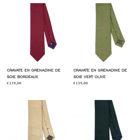
Cravate
Cravate
en
en
grenadine
grenadine
de
de
soie
soie
bordeaux
vert
olive
CRAVATE EN GRENADINE DE
CRAVATE EN GRENADINE DE
SOIE BORDEAUX
SOIE VERT OLIVE
Prix
€139,00
Prix
€139,00
normal
normal
Cravate
Cravate
en
en
grenadine
grenadine
de
de
soie
soie
beige
vert