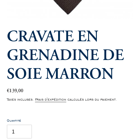
CRAVATE EN
GRENADINE DE
SOIE MARRON
Prix
€139,00
normal
Taxes incluses.
Frais d'expédition
calculés lors du paiement.
Quantité