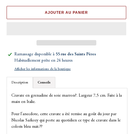
AJOUTER AU PANIER
Ajout
Ramassage disponible à
55 rue des Saints Pères
d'un
Habituellement prête en 24 heures
produit
Afficher les informations de la boutique
à
votre
Description
Conseils
panier
Cravate en grenadine de soie marron?. Largeur 7,5 cm. Faite à la
main en Italie.
Pour l'anecdote, cette cravate a été remise au goût du jour par
Nicolas Sarkozy qui porte au quotidien ce type de cravate dans le
coloris bleu nuit.?
?