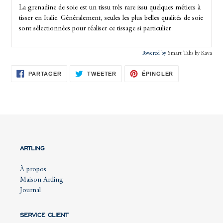
La grenadine de soie est un tissu très rare issu quelques métiers à
tisser en Italie. Généralement, seules les plus belles qualités de soie
sont sélectionnées pour réaliser ce tissage si particulier.
Powered by
Smart Tabs by
Kava
PARTAGER
TWEETER
ÉPINGLER
PARTAGER
TWEETER
ÉPINGLER
SUR
SUR
SUR
FACEBOOK
TWITTER
PINTEREST
ARTLING
À propos
Maison Artling
Journal
SERVICE CLIENT