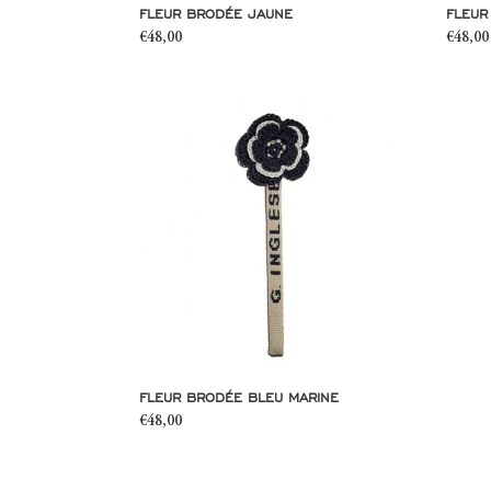
FLEUR BRODÉE JAUNE
FLEUR
Prix
€48,00
Prix
€48,00
normal
norma
Fleur
brodée
bleu
marine
FLEUR BRODÉE BLEU MARINE
Prix
€48,00
normal