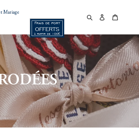
t Mariage
Rechercher
Se connecter
Panier
Frais de port
OFFERTS
à partir de 100€
BRODÉES