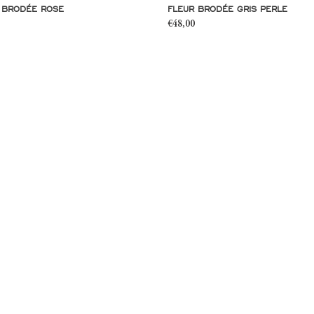
 BRODÉE ROSE
FLEUR BRODÉE GRIS PERLE
Prix
€48,00
l
normal