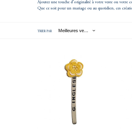
Ajoutez une touche d’originalité à votre veste ou votre 
Que ce soit pour un mariage ou au quotidien, ces créati
E
C
TRIER PAR
T
Fleur
Fleur
I
brodée
brodée
jaune
rose
O
N
: