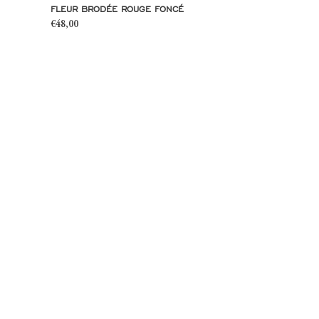
FLEUR BRODÉE ROUGE FONCÉ
Prix
€48,00
normal