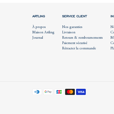
ARTLING
SERVICE CLIENT
I
À propos
Nos garanties
No
Maison Artling
Livraison
Co
Journal
Retours & remboursements
Me
Paiement sécurisé
Co
Rétracter la commande
Pl
Moyens
de
paiement