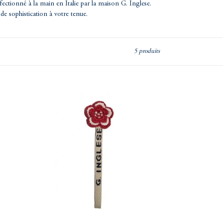
ectionné à la main en Italie par la maison G. Inglese.
e sophistication à votre tenue.
5 produits
Fleur
brodée
rouge
foncé