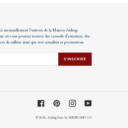
ez mensuellement l’univers de la Maison Artling.
ur où vous pourrez trouver des conseils d’entretien, des
uces de tailleur ainsi que nos actualités et promotions.
S'INSCRIRE
Facebook
Pinterest
Instagram
YouTube
© 2026,
Artling Paris
by SERUM AND CO