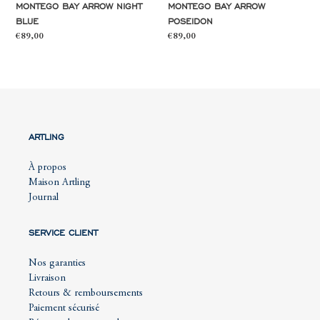
MONTEGO BAY ARROW NIGHT
MONTEGO BAY ARROW
BLUE
POSEIDON
Prix
€89,00
Prix
€89,00
normal
normal
ARTLING
À propos
Maison Artling
Journal
SERVICE CLIENT
Nos garanties
Livraison
Retours & remboursements
Paiement sécurisé