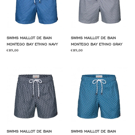
Montego
Montego
T
Bay
Bay
Ethno
Ethno
Navy
Gray
I
SWIMS MAILLOT DE BAIN
SWIMS MAILLOT DE BAIN
O
MONTEGO BAY ETHNO NAVY
MONTEGO BAY ETHNO GRAY
Prix
€89,00
Prix
€89,00
normal
normal
N
SWIMS
SWIMS
Maillot
Maillot
:
de
de
bain
bain
Montego
Montego
Bay
Bay
Arrow
Arrow
Night
Poseidon
Blue
SWIMS MAILLOT DE BAIN
SWIMS MAILLOT DE BAIN