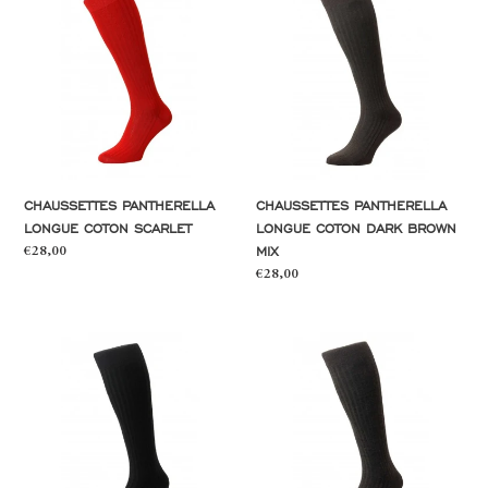
Pantherella
Pantherella
longue
longue
coton
coton
scarlet
dark
brown
mix
CHAUSSETTES PANTHERELLA
CHAUSSETTES PANTHERELLA
LONGUE COTON SCARLET
LONGUE COTON DARK BROWN
MIX
Prix
€28,00
normal
Prix
€28,00
normal
Chaussettes
Chaussettes
Pantherella
Pantherella
longue
longue
laine
laine
black
dark
brown
mix