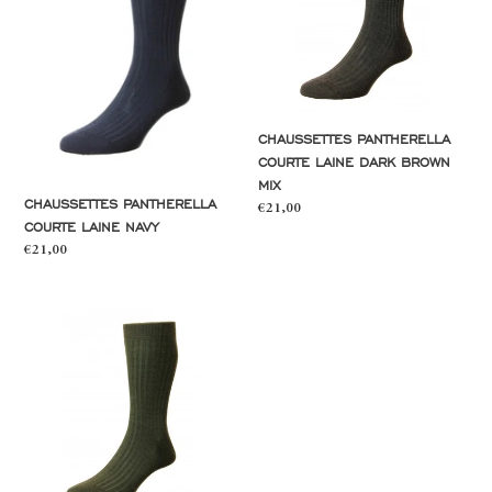
navy
dark
brown
mix
CHAUSSETTES PANTHERELLA
COURTE LAINE DARK BROWN
MIX
CHAUSSETTES PANTHERELLA
Prix
€21,00
COURTE LAINE NAVY
normal
Prix
€21,00
normal
Chaussettes
Pantherella
courte
laine
dark
olive
mix