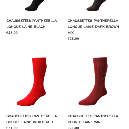
CHAUSSETTES PANTHERELLA
CHAUSSETTES PANTHERELLA
LONGUE LAINE BLACK
LONGUE LAINE DARK BROWN
MIX
Prix
€28,00
normal
Prix
€28,00
normal
Chaussettes
Chaussettes
Pantherella
Pantherella
courte
courte
laine
laine
indies
wine
red
CHAUSSETTES PANTHERELLA
CHAUSSETTES PANTHERELLA
COURTE LAINE INDIES RED
COURTE LAINE WINE
Prix
€21,00
Prix
€21,00