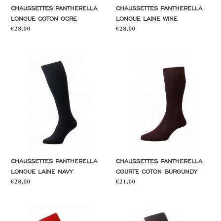
CHAUSSETTES PANTHERELLA
CHAUSSETTES PANTHERELLA
LONGUE COTON OCRE
LONGUE LAINE WINE
Prix
€28,00
Prix
€28,00
normal
normal
Chaussettes
Chaussettes
Pantherella
Pantherella
longue
courte
laine
coton
navy
burgundy
CHAUSSETTES PANTHERELLA
CHAUSSETTES PANTHERELLA
LONGUE LAINE NAVY
COURTE COTON BURGUNDY
Prix
€28,00
Prix
€21,00
normal
normal
Chaussettes
Chaussettes