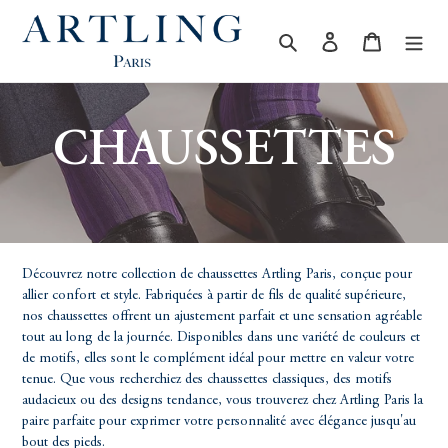
Passer
au
Rechercher
Se connecter
Panier
contenu
C
CHAUSSETTES
O
L
Découvrez notre collection de chaussettes Artling Paris, conçue pour
allier confort et style. Fabriquées à partir de fils de qualité supérieure,
L
nos chaussettes offrent un ajustement parfait et une sensation agréable
tout au long de la journée. Disponibles dans une variété de couleurs et
de motifs, elles sont le complément idéal pour mettre en valeur votre
E
tenue. Que vous recherchiez des chaussettes classiques, des motifs
audacieux ou des designs tendance, vous trouverez chez Artling Paris la
paire parfaite pour exprimer votre personnalité avec élégance jusqu'au
bout des pieds.