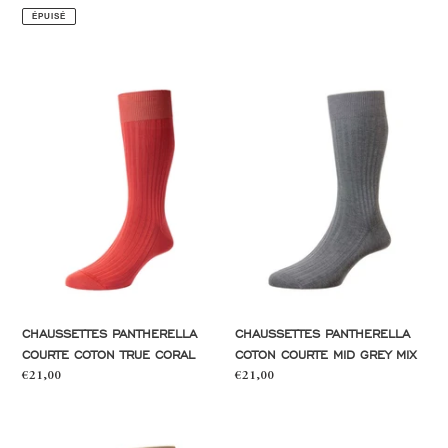
normal
normal
ÉPUISÉ
Chaussettes
Chaussettes
Pantherella
Pantherella
courte
coton
coton
courte
true
mid
coral
grey
mix
CHAUSSETTES PANTHERELLA
CHAUSSETTES PANTHERELLA
COTON COURTE MID GREY MIX
COURTE COTON TRUE CORAL
Prix
€21,00
Prix
€21,00
normal
normal
Chaussettes
Chaussettes