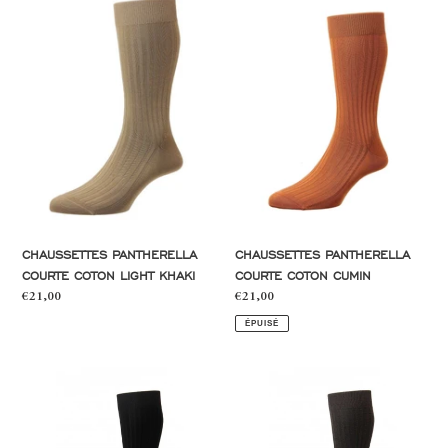
Pantherella
Pantherella
courte
courte
coton
coton
light
cumin
khaki
CHAUSSETTES PANTHERELLA
CHAUSSETTES PANTHERELLA
COURTE COTON LIGHT KHAKI
COURTE COTON CUMIN
Prix
€21,00
Prix
€21,00
normal
normal
ÉPUISÉ
Chaussettes
Chaussettes
Pantherella
Pantherella
courte
courte
coton
coton