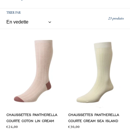
C
TRIER PAR
T
23 produits
I
Chaussettes
Chaussettes
Pantherella
Pantherella
O
courte
courte
coton
cream
lin
Sea
N
cream
Island
:
CHAUSSETTES PANTHERELLA
CHAUSSETTES PANTHERELLA
COURTE COTON LIN CREAM
COURTE CREAM SEA ISLAND
Prix
€24,00
Prix
€30,00