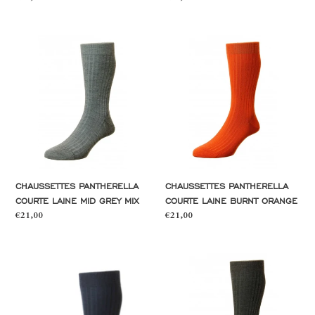
normal
normal
Chaussettes
Chaussettes
Pantherella
Pantherella
courte
courte
laine
laine
mid
burnt
grey
orange
mix
CHAUSSETTES PANTHERELLA
CHAUSSETTES PANTHERELLA
COURTE LAINE MID GREY MIX
COURTE LAINE BURNT ORANGE
Prix
€21,00
Prix
€21,00
normal
normal
Chaussettes
Chaussettes
Pantherella
Pantherella
courte
courte
laine
laine