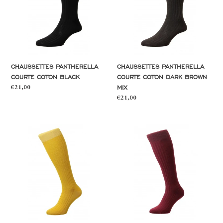
black
dark
brown
mix
CHAUSSETTES PANTHERELLA
CHAUSSETTES PANTHERELLA
COURTE COTON BLACK
COURTE COTON DARK BROWN
MIX
Prix
€21,00
normal
Prix
€21,00
normal
Chaussettes
Chaussettes
Pantherella
Pantherella
longue
longue
coton
laine
ocre
wine