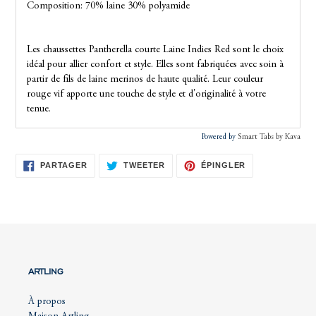
Composition: 70% laine 30% polyamide
Les chaussettes Pantherella courte Laine Indies Red sont le choix
idéal pour allier confort et style. Elles sont fabriquées avec soin à
partir de fils de laine merinos de haute qualité. Leur couleur
rouge vif apporte une touche de style et d'originalité à votre
tenue.
Powered by
Smart Tabs by
Kava
PARTAGER
TWEETER
ÉPINGLER
PARTAGER
TWEETER
ÉPINGLER
SUR
SUR
SUR
FACEBOOK
TWITTER
PINTEREST
ARTLING
À propos