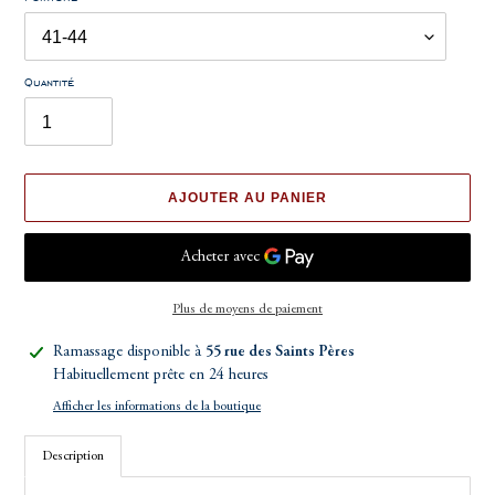
Quantité
AJOUTER AU PANIER
Plus de moyens de paiement
Ajout
Ramassage disponible à
55 rue des Saints Pères
d'un
Habituellement prête en 24 heures
produit
Afficher les informations de la boutique
à
votre
Description
panier