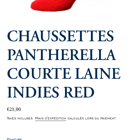
CHAUSSETTES
PANTHERELLA
COURTE LAINE
INDIES RED
Prix
€21,00
normal
Taxes incluses.
Frais d'expédition
calculés lors du paiement.
Pointure