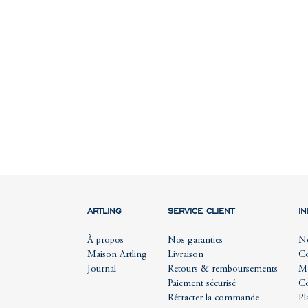
ARTLING
SERVICE CLIENT
I
À propos
Nos garanties
No
Maison Artling
Livraison
Co
Journal
Retours & remboursements
Me
Paiement sécurisé
Co
Rétracter la commande
Pl