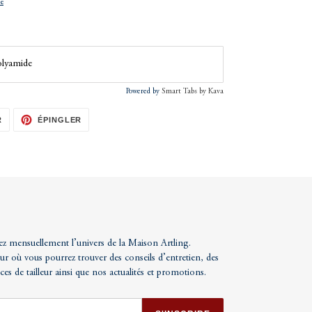
ue
olyamide
Powered by
Smart Tabs by
Kava
TWEETER
ÉPINGLER
R
ÉPINGLER
SUR
SUR
TWITTER
PINTEREST
ez mensuellement l’univers de la Maison Artling.
ur où vous pourrez trouver des conseils d’entretien, des
uces de tailleur ainsi que nos actualités et promotions.