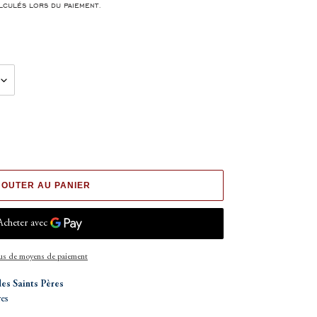
culés lors du paiement.
JOUTER AU PANIER
us de moyens de paiement
des Saints Pères
res