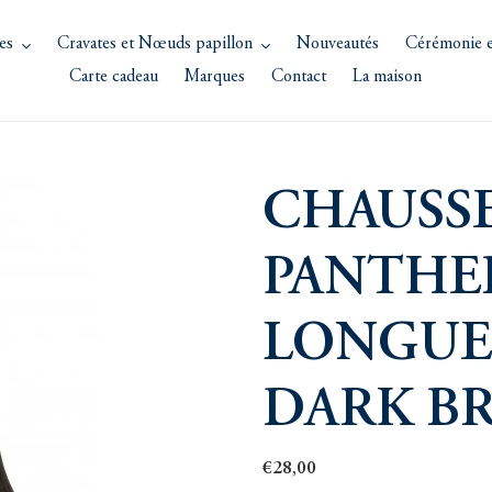
es
Cravates et Nœuds papillon
Nouveautés
Cérémonie e
Carte cadeau
Marques
Contact
La maison
CHAUSS
PANTHE
LONGUE
DARK B
Prix
€28,00