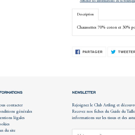
Afficher les informations de la boutiq
à
votre
Description
panier
Chaussettes 70% coton et 30% p
PARTAGER
PARTAGER
TWEETE
SUR
FACEBOOK
NFORMATIONS
NEWSLETTER
us contacter
Rejoignez le Club Artling et découvr
nditions générales
Recevez nos fiches du Guide du Taille
ntions légales
informations sur les tissus et des ast
okies
an du site