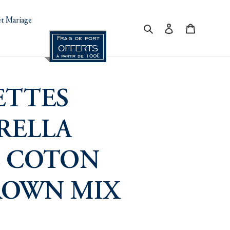
t Mariage
Rechercher
Se connecter
Panier
Frais de port
OFFERTS
à partir de 100€
ETTES
RELLA
 COTON
ROWN MIX