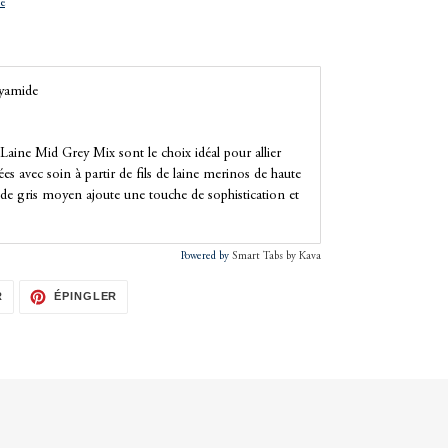
ue
yamide
 Laine Mid Grey Mix sont le choix idéal pour allier
uées avec soin à partir de fils de laine merinos de haute
de gris moyen ajoute une touche de sophistication et
Powered by
Smart Tabs by
Kava
TWEETER
ÉPINGLER
R
ÉPINGLER
SUR
SUR
TWITTER
PINTEREST