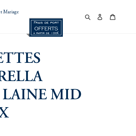
t Mariage
Rechercher
Se connecter
Panier
Frais de port
OFFERTS
à partir de 100€
ETTES
RELLA
 LAINE MID
X