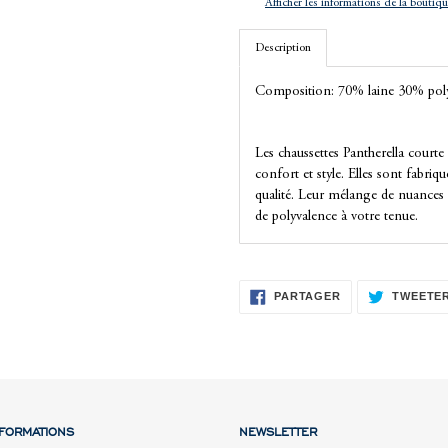
Afficher les informations de la boutiq
à
votre
Description
panier
Composition: 70% laine 30% pol
Les chaussettes Pantherella courte
confort et style. Elles sont fabriq
qualité. Leur mélange de nuances 
de polyvalence à votre tenue.
PARTAGER
PARTAGER
TWEETE
SUR
FACEBOOK
NFORMATIONS
NEWSLETTER