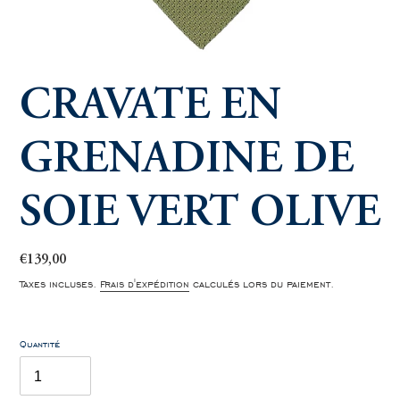
CRAVATE EN
GRENADINE DE
SOIE VERT OLIVE
Prix
€139,00
normal
Taxes incluses.
Frais d'expédition
calculés lors du paiement.
Quantité