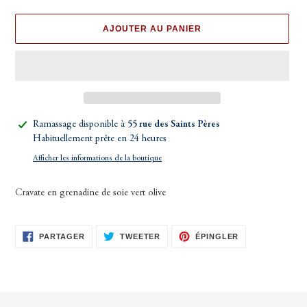
AJOUTER AU PANIER
Ajout
Ramassage disponible à
55 rue des Saints Pères
d'un
Habituellement prête en 24 heures
produit
Afficher les informations de la boutique
à
votre
Cravate en grenadine de soie vert olive
panier
PARTAGER
TWEETER
ÉPINGLER
PARTAGER
TWEETER
ÉPINGLER
SUR
SUR
SUR
FACEBOOK
TWITTER
PINTEREST