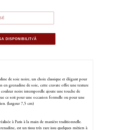
SÉ
SA DISPONIBILIT√Â
ine de soie noire, un choix classique et élégant pour
in en grenadine de soie, cette cravate offre une texture
Sa couleur noire intemporelle ajoute une touche de
, que ce soit pour une occasion formelle ou pour une
dien.
(largeur 7,5 cm)
éalisée à Paris à la main de manière traditionnelle.
enadine, est un tissu très rare issu quelques métiers à