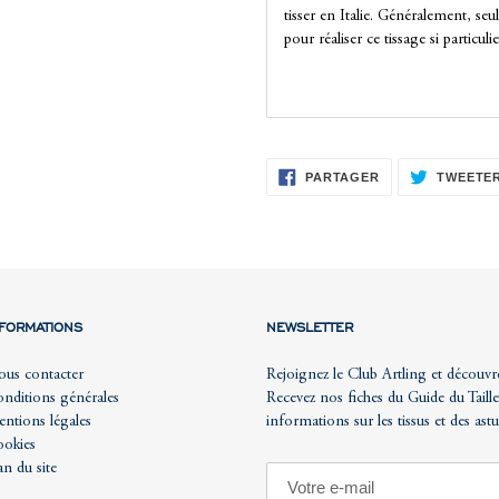
tisser en Italie. Généralement, seul
pour réaliser ce tissage si particulie
PARTAGER
PARTAGER
TWEETE
SUR
FACEBOOK
NFORMATIONS
NEWSLETTER
us contacter
Rejoignez le Club Artling et découvr
nditions générales
Recevez nos fiches du Guide du Taille
ntions légales
informations sur les tissus et des ast
okies
an du site