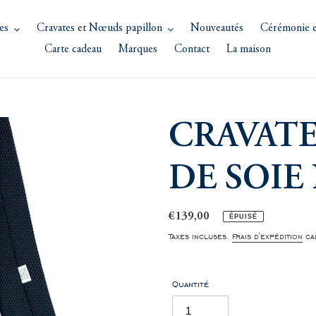
es
Cravates et Nœuds papillon
Nouveautés
Cérémonie e
Carte cadeau
Marques
Contact
La maison
CRAVATE
DE SOIE
Prix
€139,00
ÉPUISÉ
normal
Taxes incluses.
Frais d'expédition
cal
Quantité