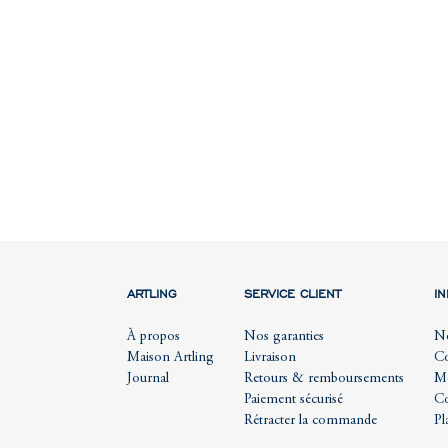
ARTLING
SERVICE CLIENT
I
À propos
Nos garanties
No
Maison Artling
Livraison
Co
Journal
Retours & remboursements
Me
Paiement sécurisé
Co
Rétracter la commande
Pl