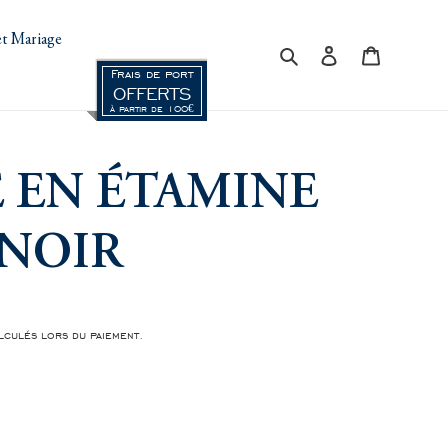
t Mariage
Rechercher
Se connecter
Panier
Frais de port
OFFERTS
à partir de 100€
 EN ÉTAMINE
 NOIR
culés lors du paiement.