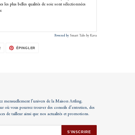
es les plus belles qualités de soie sont sélectionnées
r.
Powered by
Smart Tabs by
Kava
TWEETER
ÉPINGLER
R
ÉPINGLER
SUR
SUR
TWITTER
PINTEREST
ez mensuellement l’univers de la Maison Artling.
ur où vous pourrez trouver des conseils d’entretien, des
uces de tailleur ainsi que nos actualités et promotions.
S'INSCRIRE