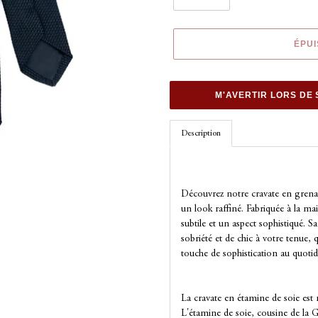
ÉPUI
M'AVERTIR LORS DE 
Ajout
Description
d'un
produit
à
votre
Découvrez notre cravate en grenad
panier
un look raffiné. Fabriquée à la ma
subtile et un aspect sophistiqué. 
sobriété et de chic à votre tenue
touche de sophistication au quoti
La cravate en étamine de soie est r
L'étamine de soie, cousine de la Gr