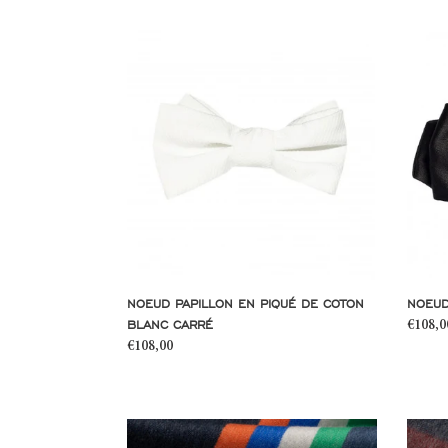
Noeud
Noeud
Papillon
Papillo
en
en
piqué
satin
de
noir
coton
pointe
blanc
carré
NOEUD PAPILLON EN PIQUÉ DE COTON
NOEUD
BLANC CARRÉ
Prix
€108,0
Prix
€108,00
norma
normal
Echarpe
Echarp