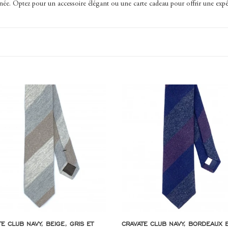
'année. Optez pour un accessoire élégant ou une carte cadeau pour offrir une ex
e
Cravate
club
navy,
bordeaux
et
gris
.
E CLUB NAVY, BEIGE, GRIS ET
CRAVATE CLUB NAVY, BORDEAUX E