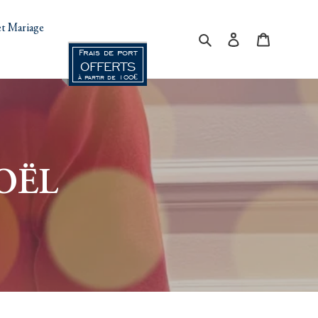
t Mariage
Rechercher
Se connecter
Panier
Frais de port
OFFERTS
à partir de 100€
OËL