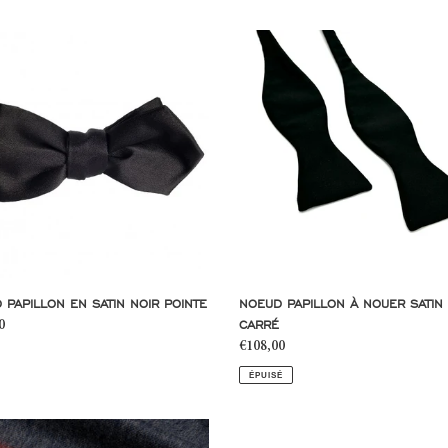
Noeud
n
Papillon
à
nouer
satin
noir
carré
 PAPILLON EN SATIN NOIR POINTE
NOEUD PAPILLON À NOUER SATIN
CARRÉ
0
l
Prix
€108,00
normal
ÉPUISÉ
e