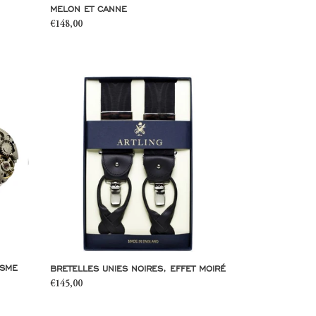
MELON ET CANNE
Prix
€148,00
normal
Bretelles
unies
noires,
effet
moiré
ISME
BRETELLES UNIES NOIRES, EFFET MOIRÉ
Prix
€145,00
normal