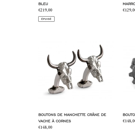
BLEU
MARRO
Prix
€219,00
Prix
€129,0
normal
norma
ÉPUISÉ
Boutons
Bouton
de
de
manchette
manche
crâne
rouage
de
vache
à
cornes
BOUTONS DE MANCHETTE CRÂNE DE
BOUTO
VACHE À CORNES
Prix
€148,0
Prix
€148,00
norma
normal