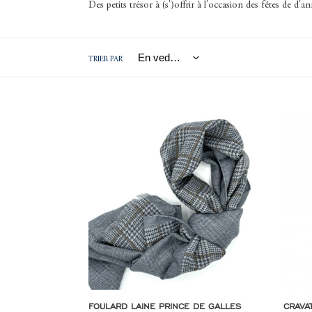
Des petits trésor
à (s')offrir à l'occasion des fêtes de d
E
TRIER PAR
C
T
Foulard
Cravat
laine
club
I
prince
navy,
de
beige,
galles
gris
O
bleu
et
marron
N
:
FOULARD LAINE PRINCE DE GALLES
CRAVAT