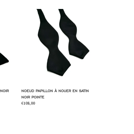
Noeud
Papillon
à
nouer
en
satin
noir
pointe
 NOIR
NOEUD PAPILLON À NOUER EN SATIN
NOIR POINTE
Prix
€108,00
normal