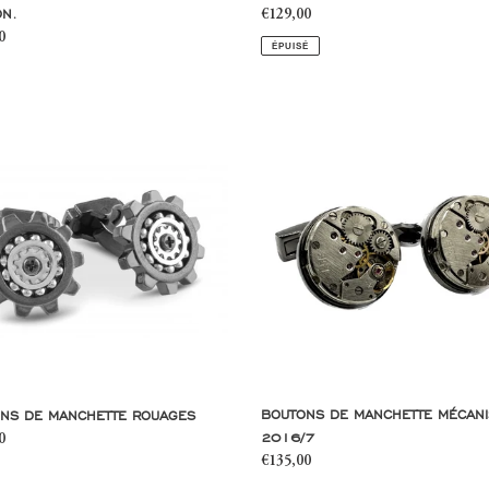
N.
Prix
€129,00
0
normal
ÉPUISÉ
l
s
Boutons
de
tte
manchette
s
mécanisme
2016/7
BOUTONS DE MANCHETTE MÉCAN
NS DE MANCHETTE ROUAGES
2016/7
0
Prix
€135,00
l
normal