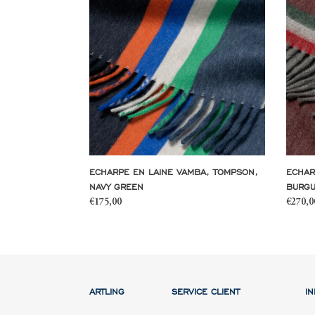
en
en
laine
laine
vamba,
vale,
tompson,
knight,
navy
burgun
green
flannel
ECHARPE EN LAINE VAMBA, TOMPSON,
ECHAR
NAVY GREEN
BURGU
Prix
€175,00
Prix
€270,0
normal
norma
ARTLING
SERVICE CLIENT
I