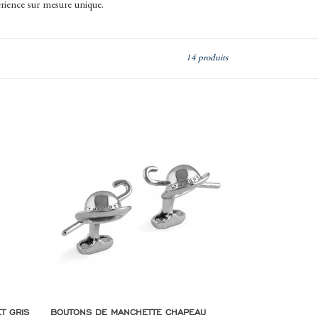
périence sur mesure unique.
14 produits
Boutons
de
manchette
chapeau
melon
et
canne
T GRIS
BOUTONS DE MANCHETTE CHAPEAU