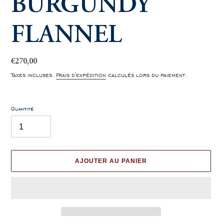
BURGUNDY
FLANNEL
Prix
€270,00
normal
Taxes incluses.
Frais d'expédition
calculés lors du paiement.
Quantité
AJOUTER AU PANIER