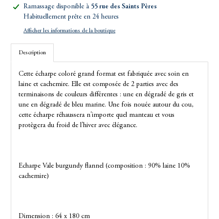
Ajout
Ramassage disponible à
55 rue des Saints Pères
d'un
Habituellement prête en 24 heures
produit
Afficher les informations de la boutique
à
votre
Description
panier
Cette écharpe coloré grand format est fabriquée avec soin en
laine et cachemire.
Elle est composée de 2 parties avec des
terminaisons de couleurs différentes : une en dégradé de gris et
une en dégradé de bleu marine. Une fois nouée autour du cou,
cette écharpe réhaussera n'importe quel manteau et vous
protègera du froid de l'hiver avec élégance.
Echarpe Vale burgundy flannel
(composition : 90% laine 10%
cachemire)
Dimension : 64 x 180 cm