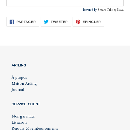
Powered by
Smart Tabs by
Kava
PARTAGER
TWEETER
ÉPINGLER
PARTAGER
TWEETER
ÉPINGLER
SUR
SUR
SUR
FACEBOOK
TWITTER
PINTEREST
ARTLING
À propos
Maison Artling
Journal
SERVICE CLIENT
Nos garanties
Livraison
Retours & remboursements