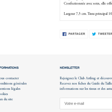
Confectionnée avec soin, elle offr
Largeur 7,5 cm. Tissu principal 10
PARTAGER
PARTAGER
TWEETE
SUR
FACEBOOK
NFORMATIONS
NEWSLETTER
us contacter
Rejoignez le Club Artling et découvr
nditions générales
Recevez nos fiches du Guide du Taille
ntions légales
informations sur les tissus et des ast
okies
an du site