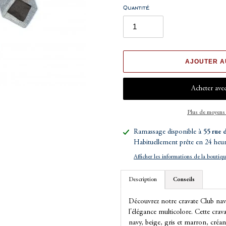
Quantité
AJOUTER A
Plus de moyens
Ajout
Ramassage disponible à
55 rue 
d'un
Habituellement prête en 24 heu
produit
Afficher les informations de la boutiq
à
votre
Description
Conseils
panier
Découvrez notre cravate Club navy,
l'élégance multicolore. Cette crava
navy, beige, gris et marron, cré