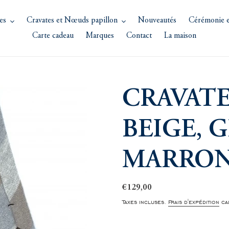
es
Cravates et Nœuds papillon
Nouveautés
Cérémonie e
Carte cadeau
Marques
Contact
La maison
CRAVATE
BEIGE, G
MARRON
Prix
€129,00
normal
Taxes incluses.
Frais d'expédition
cal