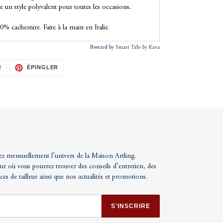
e un style polyvalent pour toutes les occasions.
0% cachemire. Faite à la main en Italie.
Powered by
Smart Tabs by
Kava
TWEETER
ÉPINGLER
R
ÉPINGLER
SUR
SUR
TWITTER
PINTEREST
ez mensuellement l’univers de la Maison Artling.
ur où vous pourrez trouver des conseils d’entretien, des
uces de tailleur ainsi que nos actualités et promotions.
S'INSCRIRE