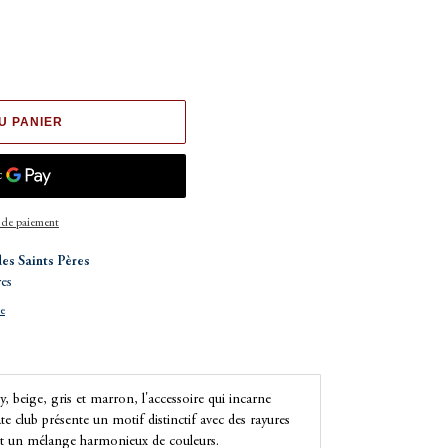
U PANIER
 de paiement
des Saints Pères
res
ue
 beige, gris et marron, l'accessoire qui incarne
te club présente un motif distinctif avec des rayures
ant un mélange harmonieux de couleurs.