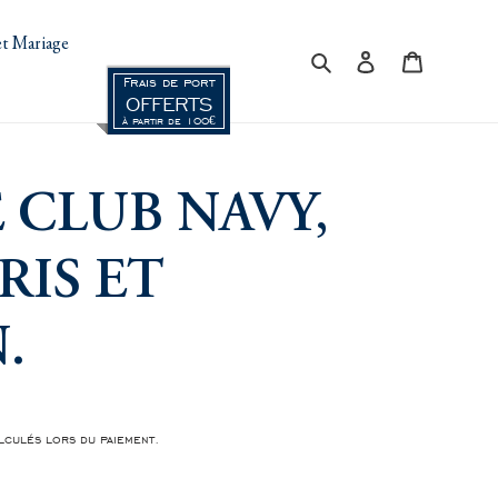
t Mariage
Rechercher
Se connecter
Panier
Frais de port
OFFERTS
à partir de 100€
 CLUB NAVY,
RIS ET
.
culés lors du paiement.