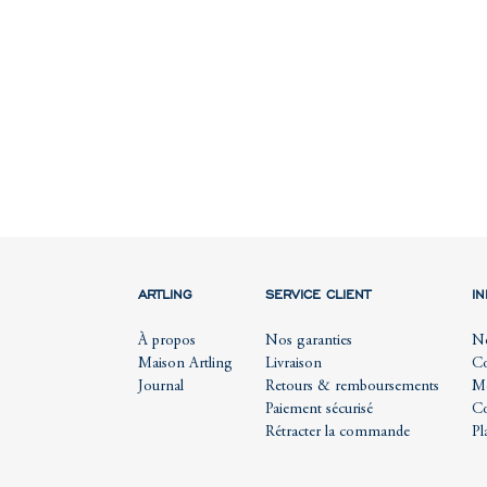
ARTLING
SERVICE CLIENT
I
À propos
Nos garanties
No
Maison Artling
Livraison
Co
Journal
Retours & remboursements
Me
Paiement sécurisé
Co
Rétracter la commande
Pl