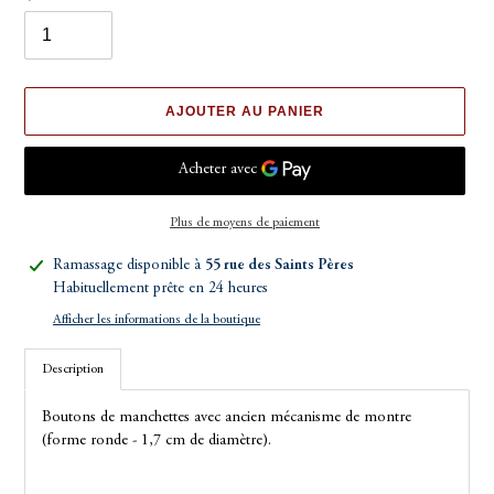
AJOUTER AU PANIER
Plus de moyens de paiement
Ajout
Ramassage disponible à
55 rue des Saints Pères
d'un
Habituellement prête en 24 heures
produit
Afficher les informations de la boutique
à
votre
Description
panier
Boutons de manchettes avec ancien mécanisme de montre
(forme ronde - 1,7 cm de diamètre).