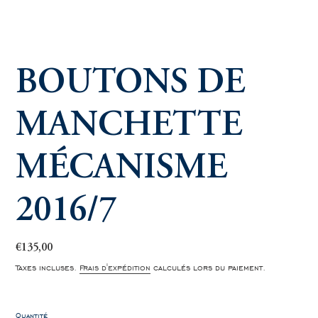
BOUTONS DE
MANCHETTE
MÉCANISME
2016/7
Prix
€135,00
normal
Taxes incluses.
Frais d'expédition
calculés lors du paiement.
Quantité