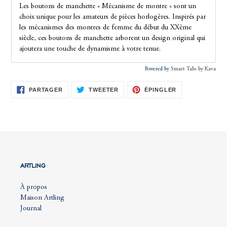
Les boutons de manchette « Mécanisme de montre » sont un
choix unique pour les amateurs de pièces horlogères. Inspirés par
les mécanismes des montres de femme du début du XXème
siècle, ces boutons de manchette arborent un design original qui
ajoutera une touche de dynamisme à votre tenue.
Powered by
Smart Tabs by
Kava
PARTAGER
TWEETER
ÉPINGLER
PARTAGER
TWEETER
ÉPINGLER
SUR
SUR
SUR
FACEBOOK
TWITTER
PINTEREST
ARTLING
À propos
Maison Artling
Journal