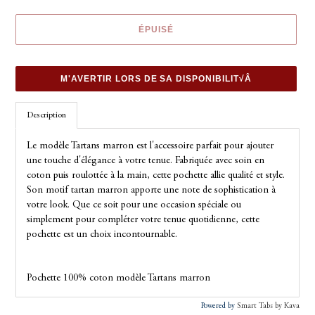
ÉPUISÉ
M'AVERTIR LORS DE SA DISPONIBILIT√Â
Ajout
Description
d'un
produit
Le modèle Tartans marron est l'accessoire parfait pour ajouter
à
une touche d'élégance à votre tenue. Fabriquée avec soin en
votre
coton puis roulottée à la main, cette pochette allie qualité et style.
panier
Son motif tartan marron apporte une note de sophistication à
votre look. Que ce soit pour une occasion spéciale ou
simplement pour compléter votre tenue quotidienne, cette
pochette est un choix incontournable.
Pochette 100% coton modèle Tartans marron
Powered by
Smart Tabs by
Kava