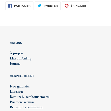
PARTAGER
TWEETER
ÉPINGLER
PARTAGER
TWEETER
ÉPINGLER
SUR
SUR
SUR
FACEBOOK
TWITTER
PINTEREST
ARTLING
À propos
Maison Artling
Journal
SERVICE CLIENT
Nos garanties
Livraison
Retours & remboursements
Paiement sécurisé
Rétracter la commande