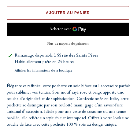
AJOUTER AU PANIER
Plus de moyens de paiement
Ajout
Ramassage disponible à
55 rue des Saints Pères
d'un
Habituellement prête en 24 heures
produit
Afficher les informations de la boutique
à
votre
Élégante et raffinée, cette pochette en soie biface est l’accessoire parfait
panier
pour sublimer vos tenues. Son motif rayé rose et beige
apporte une
touche d’originalité et de sophistication. Confectionnée en Italie, cette
pochette se distingue par son roulotté main, gage d’un savoir-faire
artisanal d’exception. Idéale pour une veste de costume ou une tenue
habillée, elle reflète un style chic et intemporel. Offrez à votre look une
touche de luxe avec cette pochette 100 % soie au design unique.