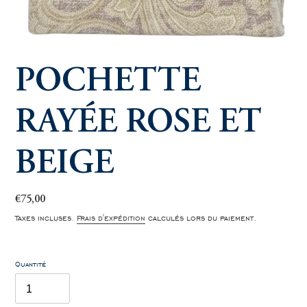
POCHETTE
RAYÉE ROSE ET
BEIGE
Prix
€75,00
normal
Taxes incluses.
Frais d'expédition
calculés lors du paiement.
Quantité