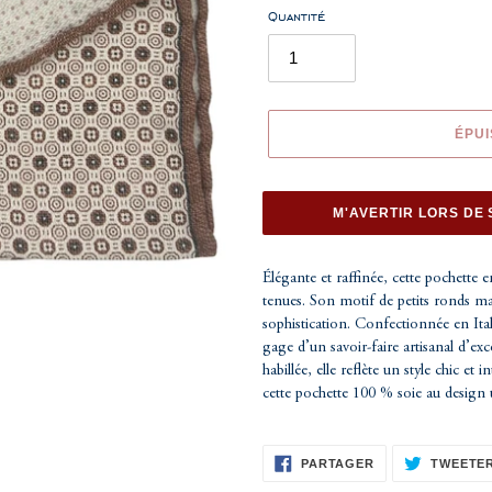
Quantité
ÉPUI
M'AVERTIR LORS DE 
Ajout
d'un
Élégante et raffinée, cette pochette e
produit
tenues. Son motif de petits ronds m
à
sophistication. Confectionnée en Ital
votre
gage d’un savoir-faire artisanal d’e
panier
habillée, elle reflète un style chic e
cette pochette 100 % soie au design 
PARTAGER
PARTAGER
TWEETE
SUR
FACEBOOK