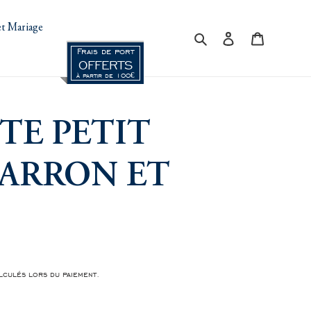
t Mariage
Rechercher
Se connecter
Panier
Frais de port
OFFERTS
à partir de 100€
TE PETIT
ARRON ET
culés lors du paiement.