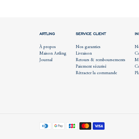
ARTLING
SERVICE CLIENT
I
À propos
Nos garanties
No
Maison Artling
Livraison
Co
Journal
Retours & remboursements
Me
Paiement sécurisé
Co
Rétracter la commande
Pl
Moyens
de
paiement