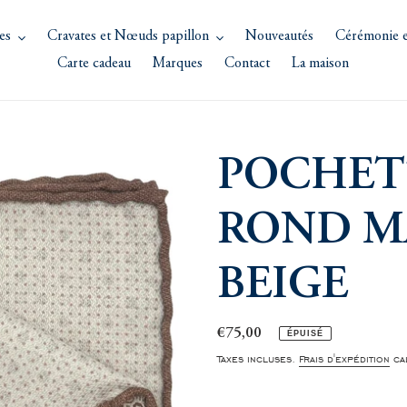
es
Cravates et Nœuds papillon
Nouveautés
Cérémonie e
Carte cadeau
Marques
Contact
La maison
POCHET
ROND M
BEIGE
Prix
€75,00
ÉPUISÉ
normal
Taxes incluses.
Frais d'expédition
cal