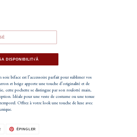
SÉ
SA DISPONIBILIT√Â
n soie biface est l’accessoire parfait pour sublimer vos
arron et beige
apporte une touche d’originalité et de
ie, cette pochette se distingue par son roulotté main,
xception. Idéale pour une veste de costume ou une tenue
t intemporel. Offrez à votre look une touche de luxe avec
unique.
TWEETER
ÉPINGLER
R
ÉPINGLER
SUR
SUR
TWITTER
PINTEREST