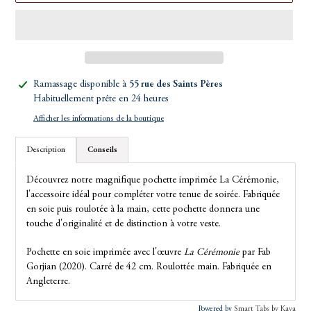
Ajout
Ramassage disponible à
55 rue des Saints Pères
d'un
Habituellement prête en 24 heures
produit
Afficher les informations de la boutique
à
votre
Description
Conseils
panier
Découvrez notre magnifique pochette imprimée La Cérémonie,
l'accessoire idéal pour compléter votre tenue de soirée. Fabriquée
en soie puis roulotée à la main, cette pochette donnera une
touche d'originalité et de distinction à votre veste.
Pochette en soie imprimée avec l'œuvre
La Cérémonie
par Fab
Gorjian (2020). Carré de 42 cm. Roulottée main. Fabriquée en
Angleterre.
Powered by
Smart Tabs by
Kava