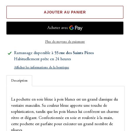
AJOUTER AU PANIER
Plus de moyens de paiement
Ajout
Ramassage disponible à
55 rue des Saints Pères
d'un
Habituellement prête en 24 heures
produit
Afficher les informations de la boutique
à
votre
Description
panier
La pochette en soie bleue à pois blancs est un grand classique du
vestiaire masculin. Sa couleur bleue apporte une touche de
sophistication, tandis que les pois blancs lui confèrent un charme
rétro et élégant. Confectionnée en soie et roulotée à la main,
cette pochette est parfaite pour exécuter un grand nombre de
pliages.