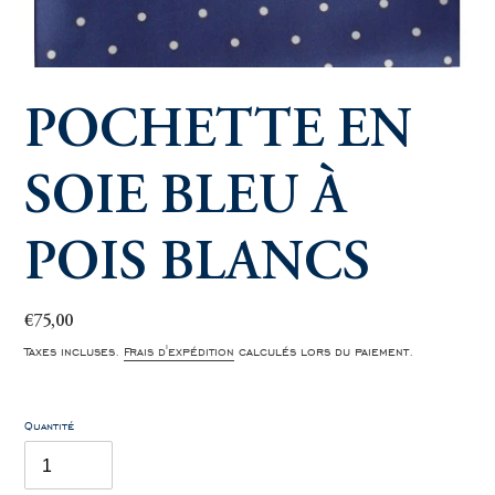
POCHETTE EN
SOIE BLEU À
POIS BLANCS
Prix
€75,00
normal
Taxes incluses.
Frais d'expédition
calculés lors du paiement.
Quantité