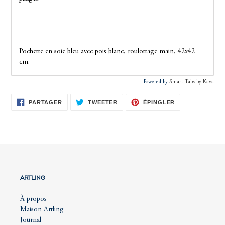
Pochette en soie bleu avec pois blanc, roulottage main, 42x42
cm.
Powered by
Smart Tabs by
Kava
PARTAGER
TWEETER
ÉPINGLER
PARTAGER
TWEETER
ÉPINGLER
SUR
SUR
SUR
FACEBOOK
TWITTER
PINTEREST
ARTLING
À propos
Maison Artling
Journal