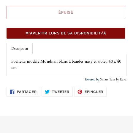
ÉPUISÉ
M'AVERTIR LORS DE SA DISPONIBILIT√Â
Ajout
Description
d'un
produit
Pochette modèle Mondrian blanc à bandes navy et violet. 40 x 40
à
cm.
votre
panier
Powered by
Smart Tabs by
Kava
PARTAGER
TWEETER
ÉPINGLER
PARTAGER
TWEETER
ÉPINGLER
SUR
SUR
SUR
FACEBOOK
TWITTER
PINTEREST