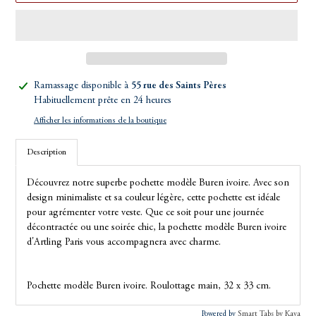
Ajout
Ramassage disponible à
55 rue des Saints Pères
d'un
Habituellement prête en 24 heures
produit
Afficher les informations de la boutique
à
votre
Description
panier
Découvrez notre superbe pochette modèle Buren ivoire. Avec son
design minimaliste et sa couleur légère, cette pochette est idéale
pour agrémenter votre veste. Que ce soit pour une journée
décontractée ou une soirée chic, la pochette modèle Buren ivoire
d'Artling Paris vous accompagnera avec charme.
Pochette modèle Buren ivoire. Roulottage main, 32 x 33 cm.
Powered by
Smart Tabs by
Kava