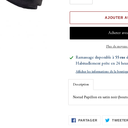
AJOUTER A
Plus de moyens
Ajout
Ramassage disponible à
55 rue 
d'un
Habituellement prête en 24 heu
produit
Afficher les informations de la boutiq
à
votre
Description
panier
Noeud Papillon en satin noir (bouts 
PARTAGER
PARTAGER
TWEETE
SUR
FACEBOOK