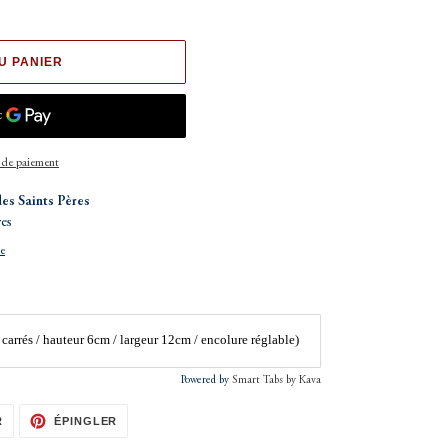
U PANIER
 de paiement
des Saints Pères
res
ue
carrés / hauteur 6cm / largeur 12cm / encolure réglable)
Powered by
Smart Tabs by
Kava
TWEETER
ÉPINGLER
R
ÉPINGLER
SUR
SUR
TWITTER
PINTEREST