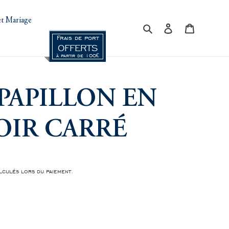
t Mariage
Rechercher
Se connecter
Panier
Frais de port
OFFERTS
à partir de 100€
PAPILLON EN
OIR CARRÉ
culés lors du paiement.