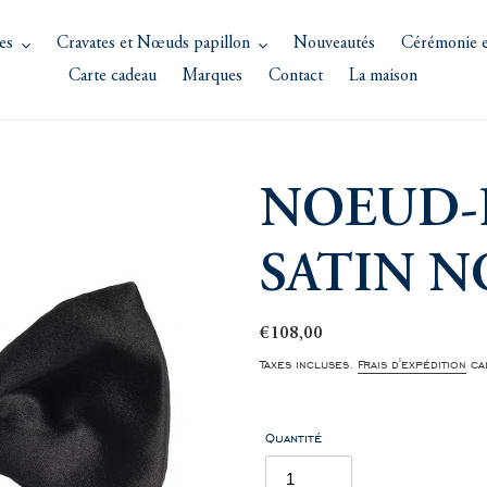
es
Cravates et Nœuds papillon
Nouveautés
Cérémonie e
Carte cadeau
Marques
Contact
La maison
NOEUD-
SATIN N
Prix
€108,00
normal
Taxes incluses.
Frais d'expédition
cal
Quantité