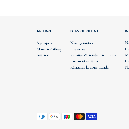
ARTLING
SERVICE CLIENT
I
À propos
Nos garanties
No
Maison Artling
Livraison
Co
Journal
Retours & remboursements
Me
Paiement sécurisé
Co
Rétracter la commande
Pl
Moyens
de
paiement