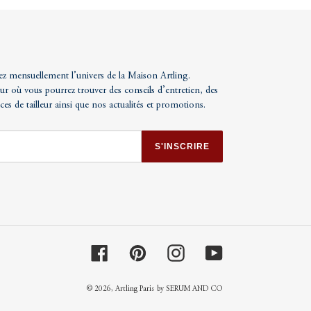
ez mensuellement l’univers de la Maison Artling.
ur où vous pourrez trouver des conseils d’entretien, des
uces de tailleur ainsi que nos actualités et promotions.
S'INSCRIRE
Facebook
Pinterest
Instagram
YouTube
© 2026,
Artling Paris
by SERUM AND CO