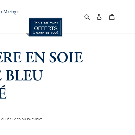
t Mariage
Rechercher
Se connecter
Panier
Frais de port
OFFERTS
à partir de 100€
ÈRE EN SOIE
 BLEU
É
culés lors du paiement.