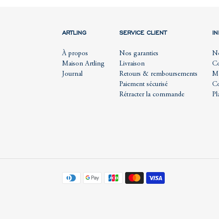
ARTLING
SERVICE CLIENT
I
À propos
Nos garanties
No
Maison Artling
Livraison
Co
Journal
Retours & remboursements
Me
Paiement sécurisé
Co
Rétracter la commande
Pl
Moyens
de
paiement