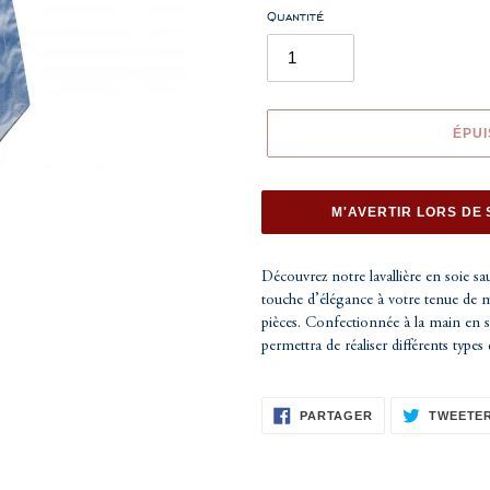
Quantité
ÉPUI
M'AVERTIR LORS DE 
Ajout
d'un
Découvrez notre lavallière en soie sa
produit
touche d’élégance à votre tenue de m
à
pièces. Confectionnée à la main en soi
votre
permettra de réaliser différents type
panier
PARTAGER
PARTAGER
TWEETE
SUR
FACEBOOK