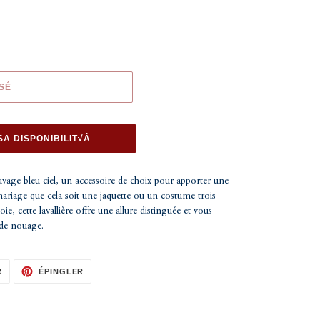
SÉ
SA DISPONIBILIT√Â
uvage bleu ciel, un accessoire de choix pour apporter une
ariage que cela soit une jaquette ou un costume trois
e, cette lavallière offre une allure distinguée et vous
s de nouage.
TWEETER
ÉPINGLER
R
ÉPINGLER
SUR
SUR
TWITTER
PINTEREST