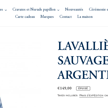
es
Cravates et Nœuds papillon
Nouveautés
Cérémonie e
Carte cadeau
Marques
Contact
La maison
LAVALLI
SAUVAGE
ARGENT
Prix
€149,00
ÉPUISÉ
normal
Taxes incluses.
Frais d'expédition
cal