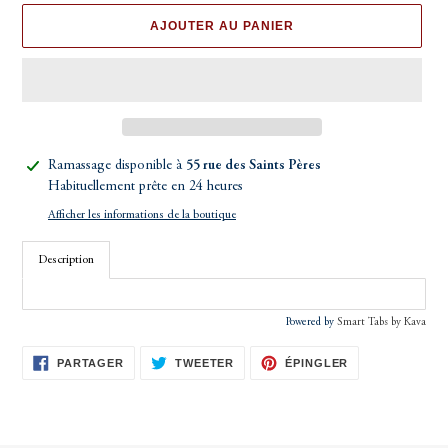
AJOUTER AU PANIER
Ajout
Ramassage disponible à
55 rue des Saints Pères
d'un
Habituellement prête en 24 heures
produit
Afficher les informations de la boutique
à
votre
Description
panier
Powered by
Smart Tabs by
Kava
PARTAGER
TWEETER
ÉPINGLER
PARTAGER
TWEETER
ÉPINGLER
SUR
SUR
SUR
FACEBOOK
TWITTER
PINTEREST