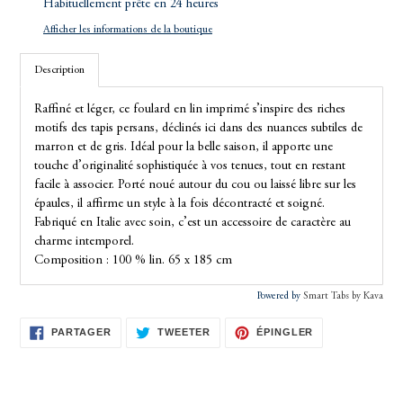
d'un
Habituellement prête en 24 heures
produit
Afficher les informations de la boutique
à
votre
Description
panier
Raffiné et léger, ce foulard en lin imprimé s’inspire des riches
motifs des tapis persans, déclinés ici dans des nuances subtiles de
marron et de gris. Idéal pour la belle saison, il apporte une
touche d’originalité sophistiquée à vos tenues, tout en restant
facile à associer. Porté noué autour du cou ou laissé libre sur les
épaules, il affirme un style à la fois décontracté et soigné.
Fabriqué en Italie avec soin, c’est un accessoire de caractère au
charme intemporel.
Composition : 100 % lin. 65 x 185 cm
Powered by
Smart Tabs by
Kava
PARTAGER
TWEETER
ÉPINGLER
PARTAGER
TWEETER
ÉPINGLER
SUR
SUR
SUR
FACEBOOK
TWITTER
PINTEREST