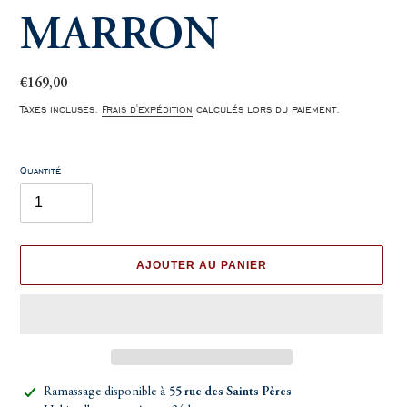
MARRON
Prix
€169,00
normal
Taxes incluses.
Frais d'expédition
calculés lors du paiement.
Quantité
AJOUTER AU PANIER
Ajout
Ramassage disponible à
55 rue des Saints Pères