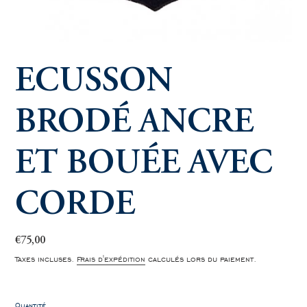
ECUSSON
BRODÉ ANCRE
ET BOUÉE AVEC
CORDE
Prix
€75,00
normal
Taxes incluses.
Frais d'expédition
calculés lors du paiement.
Quantité