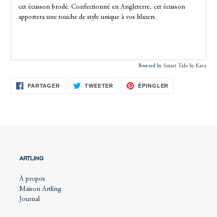
cet écusson brodé. Confectionné en Angleterre, cet écusson
apportera une touche de style unique à vos blazers.
Powered by
Smart Tabs by
Kava
PARTAGER
TWEETER
ÉPINGLER
PARTAGER
TWEETER
ÉPINGLER
SUR
SUR
SUR
FACEBOOK
TWITTER
PINTEREST
ARTLING
À propos
Maison Artling
Journal