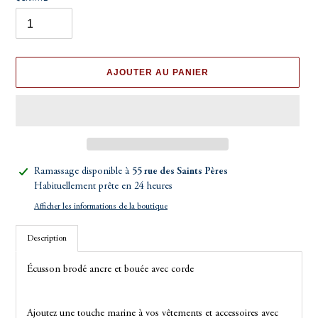
AJOUTER AU PANIER
Ajout
Ramassage disponible à
55 rue des Saints Pères
d'un
Habituellement prête en 24 heures
produit
Afficher les informations de la boutique
à
votre
Description
panier
Écusson brodé ancre et bouée avec corde
Ajoutez une touche marine à vos vêtements et accessoires avec