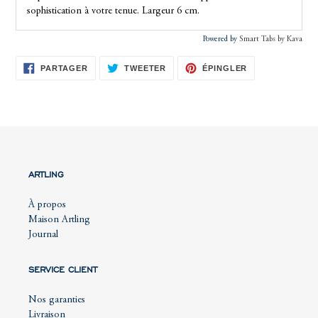
sophistication à votre tenue. Largeur 6 cm.
Powered by
Smart Tabs by
Kava
PARTAGER
TWEETER
ÉPINGLER
PARTAGER
TWEETER
ÉPINGLER
SUR
SUR
SUR
FACEBOOK
TWITTER
PINTEREST
ARTLING
À propos
Maison Artling
Journal
SERVICE CLIENT
Nos garanties
Livraison