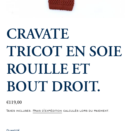
CRAVATE
TRICOT EN SOIE
ROUILLE ET
BOUT DROIT.
Prix
€119,00
normal
Taxes incluses.
Frais d'expédition
calculés lors du paiement.
Quantité