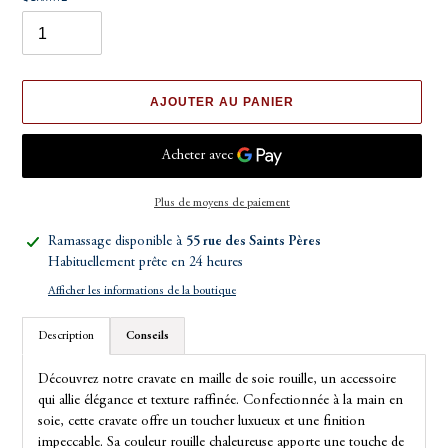
AJOUTER AU PANIER
Plus de moyens de paiement
Ajout
Ramassage disponible à
55 rue des Saints Pères
d'un
Habituellement prête en 24 heures
produit
Afficher les informations de la boutique
à
votre
Description
Conseils
panier
Découvrez notre cravate en maille de soie rouille, un accessoire
qui allie élégance et texture raffinée. Confectionnée à la main en
soie, cette cravate offre un toucher luxueux et une finition
impeccable. Sa couleur rouille chaleureuse apporte une touche de