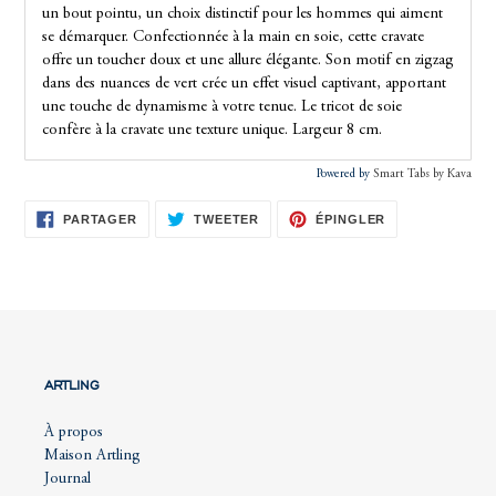
un bout pointu, un choix distinctif pour les hommes qui aiment
se démarquer. Confectionnée à la main en soie, cette cravate
offre un toucher doux et une allure élégante. Son motif en zigzag
dans des nuances de vert crée un effet visuel captivant, apportant
une touche de dynamisme à votre tenue. Le tricot de soie
confère à la cravate une texture unique.
Largeur 8 cm.
Powered by
Smart Tabs by
Kava
PARTAGER
TWEETER
ÉPINGLER
PARTAGER
TWEETER
ÉPINGLER
SUR
SUR
SUR
FACEBOOK
TWITTER
PINTEREST
ARTLING
À propos
Maison Artling
Journal