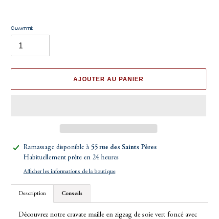
Quantité
AJOUTER AU PANIER
Ajout
Ramassage disponible à
55 rue des Saints Pères
d'un
Habituellement prête en 24 heures
produit
Afficher les informations de la boutique
à
votre
Description
Conseils
panier
Découvrez notre cravate maille en zigzag de soie vert foncé avec