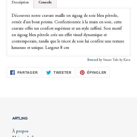
Description
Conseils
panier
Découvrez notre cravate maille en zigzag de soie bleu pétrole,
ornée d'un bout pointu. Confectionnée à la main en soie, cette
cravate offre un confort supérieur et un style raffiné. Son motif
en zigzag bleu pétrole crée un effet visuel dynamique et
contemporain, tandis que le tricot de soie lui confère une texture
luxueuse et unique.
Largeur 8 cm
Powered by
Smart Tabs by
Kava
PARTAGER
TWEETER
ÉPINGLER
PARTAGER
TWEETER
ÉPINGLER
SUR
SUR
SUR
FACEBOOK
TWITTER
PINTEREST
ARTLING
À propos