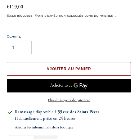
Prix
€119,00
normal
Taxes incluses.
Frais d'expédition
calculés lors du paiement.
Quantité
AJOUTER AU PANIER
Plus de moyens de paiement
Ajout
Ramassage disponible à
55 rue des Saints Pères
d'un
Habituellement prête en 24 heures
produit
Afficher les informations de la boutique
à
votre