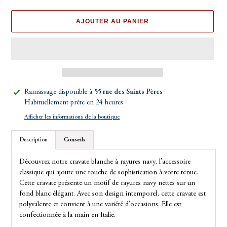
AJOUTER AU PANIER
Ajout
Ramassage disponible à
55 rue des Saints Pères
d'un
Habituellement prête en 24 heures
produit
Afficher les informations de la boutique
à
votre
Description
Conseils
panier
Découvrez notre cravate blanche à rayures navy, l'accessoire
classique qui ajoute une touche de sophistication à votre tenue.
Cette cravate présente un motif de rayures navy nettes sur un
fond blanc élégant. Avec son design intemporel, cette cravate est
polyvalente et convient à une variété d'occasions. Elle est
confectionnée à la main en Italie.