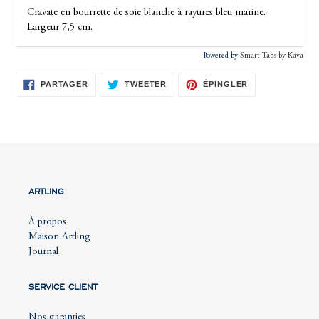
Cravate en bourrette de soie blanche à rayures bleu marine.
Largeur 7,5 cm.
Powered by
Smart Tabs by
Kava
PARTAGER
TWEETER
ÉPINGLER
PARTAGER
TWEETER
ÉPINGLER
SUR
SUR
SUR
FACEBOOK
TWITTER
PINTEREST
ARTLING
À propos
Maison Artling
Journal
SERVICE CLIENT
Nos garanties