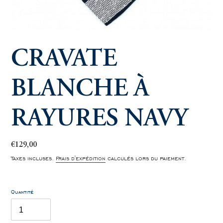
CRAVATE
BLANCHE À
RAYURES NAVY
Prix
€129,00
normal
Taxes incluses.
Frais d'expédition
calculés lors du paiement.
Quantité