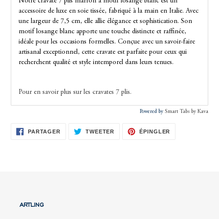
Notre cravate 7 plis marron à motif losange blanc est un
accessoire de luxe en soie tissée, fabriqué à la main en Italie. Avec
une largeur de 7,5 cm, elle allie élégance et sophistication. Son
motif losange blanc apporte une touche distincte et raffinée,
idéale pour les occasions formelles. Conçue avec un savoir-faire
artisanal exceptionnel, cette cravate est parfaite pour ceux qui
recherchent qualité et style intemporel dans leurs tenues.
Pour en savoir plus sur les cravates 7 plis.
Powered by
Smart Tabs by
Kava
PARTAGER
TWEETER
ÉPINGLER
PARTAGER
TWEETER
ÉPINGLER
SUR
SUR
SUR
FACEBOOK
TWITTER
PINTEREST
ARTLING