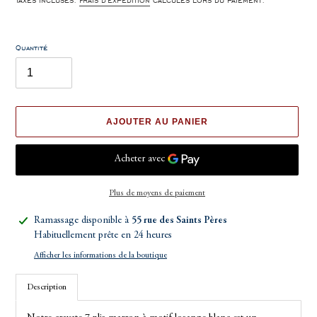
Taxes incluses.
Frais d'expédition
calculés lors du paiement.
Quantité
AJOUTER AU PANIER
Plus de moyens de paiement
Ajout
Ramassage disponible à
55 rue des Saints Pères
d'un
Habituellement prête en 24 heures
produit
Afficher les informations de la boutique
à
votre
Description
panier