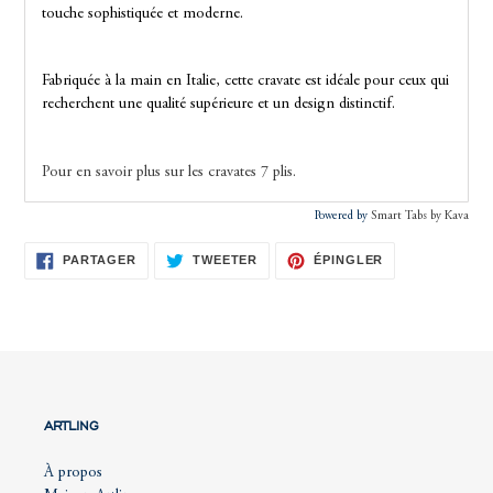
touche sophistiquée et moderne.
Fabriquée à la main en Italie, cette cravate est idéale pour ceux qui
recherchent une qualité supérieure et un design distinctif.
Pour en savoir plus sur les cravates 7 plis.
Powered by
Smart Tabs by
Kava
PARTAGER
TWEETER
ÉPINGLER
PARTAGER
TWEETER
ÉPINGLER
SUR
SUR
SUR
FACEBOOK
TWITTER
PINTEREST
ARTLING
À propos