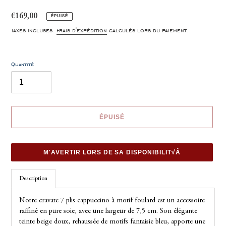
Prix
€169,00
ÉPUISÉ
normal
Taxes incluses.
Frais d'expédition
calculés lors du paiement.
Quantité
ÉPUISÉ
M'AVERTIR LORS DE SA DISPONIBILIT√Â
Ajout
Description
d'un
produit
Notre cravate 7 plis cappuccino à motif foulard est un accessoire
à
raffiné en pure soie, avec une largeur de 7,5 cm. Son élégante
votre
teinte beige doux, rehaussée de motifs fantaisie bleu, apporte une
panier