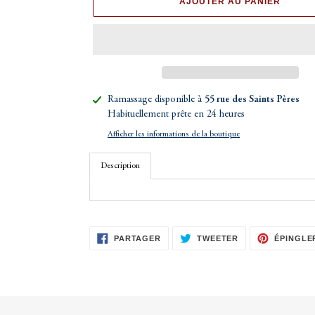
AJOUTER AU PANIER
Ajout
Ramassage disponible à
55 rue des Saints Pères
d'un
Habituellement prête en 24 heures
produit
Afficher les informations de la boutique
à
votre
Description
panier
PARTAGER
TWEETER
PARTAGER
TWEETER
ÉPINGLE
SUR
SUR
FACEBOOK
TWITTER