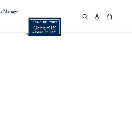
t Mariage
Rechercher
Se connecter
Panier
Frais de port
OFFERTS
à partir de 100€