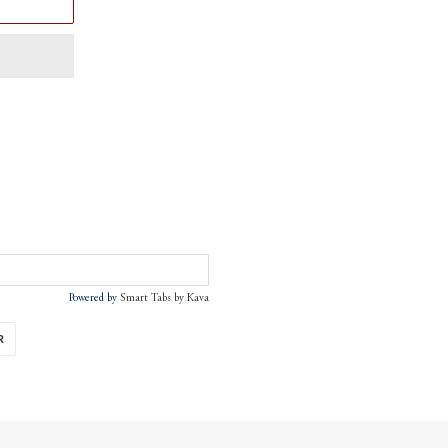
Powered by
Smart Tabs by
Kava
ÉPINGLER
R
SUR
PINTEREST