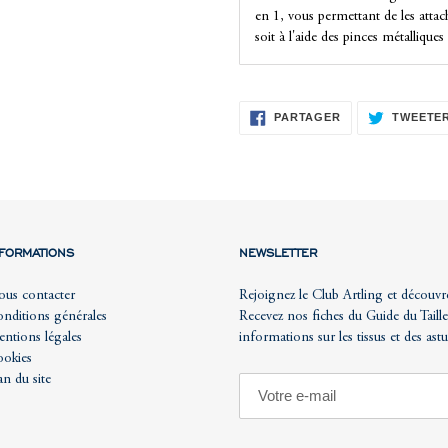
en 1, vous permettant de les attac
soit à l'aide des pinces métalliques 
PARTAGER
PARTAGER
TWEETE
SUR
FACEBOOK
NFORMATIONS
NEWSLETTER
us contacter
Rejoignez le Club Artling et découvr
nditions générales
Recevez nos fiches du Guide du Taille
ntions légales
informations sur les tissus et des ast
okies
an du site