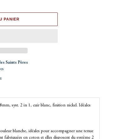
U PANIER
des Saints Pères
res
ue
mm, syst. 2 in 1, cuir blanc, finition nickel. Idéales
 couleur blanche, idéales pour accompagner une tenue
nt fabriquées en coton et elles disposent du système 2