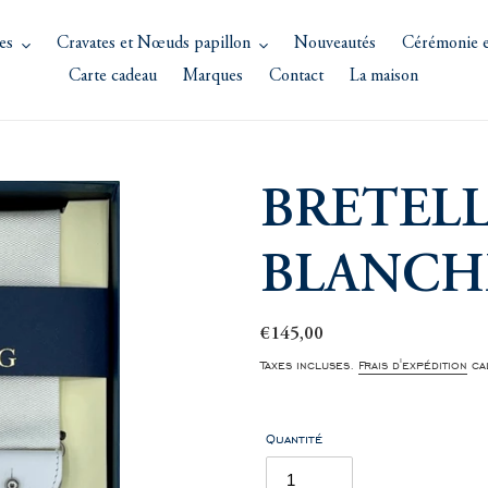
es
Cravates et Nœuds papillon
Nouveautés
Cérémonie e
Carte cadeau
Marques
Contact
La maison
BRETELL
BLANCH
Prix
€145,00
normal
Taxes incluses.
Frais d'expédition
cal
Quantité