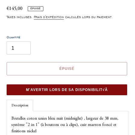
Prix
€145,00
ÉPUISÉ
normal
Taxes incluses.
Frais d'expédition
calculés lors du paiement.
Quantité
ÉPUISÉ
M'AVERTIR LORS DE SA DISPONIBILIT√Â
Ajout
Description
d'un
produit
Bretelles coton unies bleu nuit (midnight) , largeur de 38 mm,
à
système "2 in 1" (à boutons ou à clips), cuir marron foncé et
votre
finitions nickel
panier