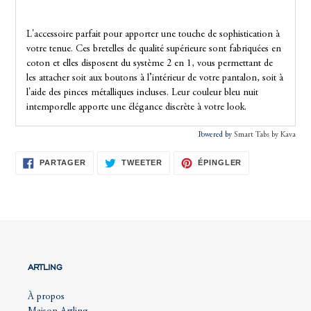
L'accessoire parfait pour apporter une touche de sophistication à
votre tenue. Ces bretelles de qualité supérieure sont fabriquées en
coton et elles disposent du système 2 en 1, vous permettant de
les attacher soit aux boutons à l’intérieur de votre pantalon, soit à
l'aide des pinces métalliques incluses. Leur couleur bleu nuit
intemporelle apporte une élégance discrète à votre look.
Powered by
Smart Tabs by
Kava
PARTAGER
TWEETER
ÉPINGLER
PARTAGER
TWEETER
ÉPINGLER
SUR
SUR
SUR
FACEBOOK
TWITTER
PINTEREST
ARTLING
À propos