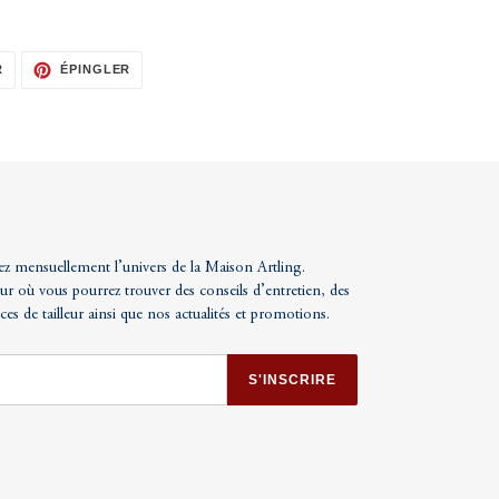
TWEETER
ÉPINGLER
R
ÉPINGLER
SUR
SUR
TWITTER
PINTEREST
ez mensuellement l’univers de la Maison Artling.
ur où vous pourrez trouver des conseils d’entretien, des
uces de tailleur ainsi que nos actualités et promotions.
S'INSCRIRE