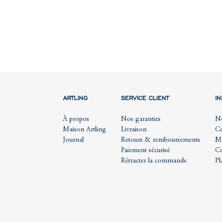
ARTLING
SERVICE CLIENT
I
À propos
Nos garanties
No
Maison Artling
Livraison
Co
Journal
Retours & remboursements
Me
Paiement sécurisé
Co
Rétracter la commande
Pl