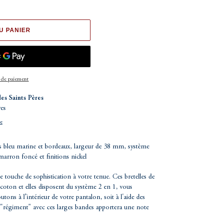
U PANIER
 de paiement
des Saints Pères
res
ue
es bleu marine et bordeaux, largeur de 38 mm, système
 marron foncé et finitions nickel
e touche de sophistication à votre tenue. Ces bretelles de
 coton et elles disposent du système 2 en 1, vous
utons à l’intérieur de votre pantalon, soit à l'aide des
f "régiment" avec ces larges bandes apportera une note