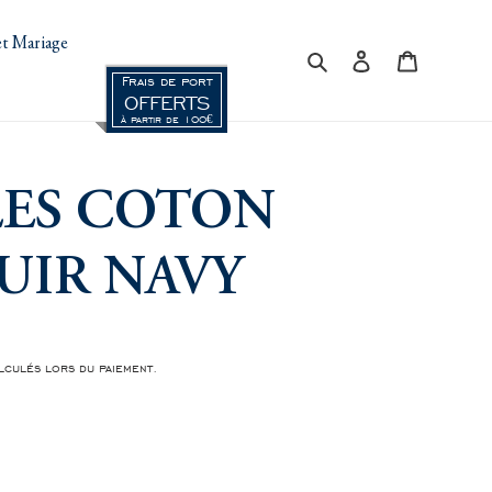
t Mariage
Rechercher
Se connecter
Panier
Frais de port
OFFERTS
à partir de 100€
LES COTON
CUIR NAVY
culés lors du paiement.