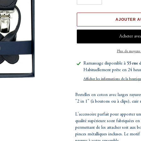
AJOUTER A
Plus de moyens
Ajout
Ramassage disponible à
55 rue 
d'un
Habituellement prête en 24 heu
produit
Afficher les informations de la boutiq
à
votre
Bretelles en coton avec larges rayur
panier
"2 in 1" (à boutons ou à clips), cuir
L'accessoire parfait pour apporter un
qualité supérieure sont fabriquées en
permettant de les attacher soit aux bo
pinces métalliques incluses. Le moti
preppy à votre ensemble.