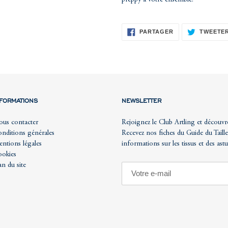
PARTAGER
PARTAGER
TWEETE
SUR
FACEBOOK
NFORMATIONS
NEWSLETTER
us contacter
Rejoignez le Club Artling et découvr
nditions générales
Recevez nos fiches du Guide du Taille
ntions légales
informations sur les tissus et des ast
okies
an du site