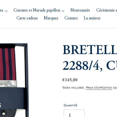
es
Cravates et Nœuds papillon
Nouveautés
Cérémonie e
Carte cadeau
Marques
Contact
La maison
BRETEL
2288/4, 
Prix
€145,00
normal
Taxes incluses.
Frais d'expédition
cal
Quantité