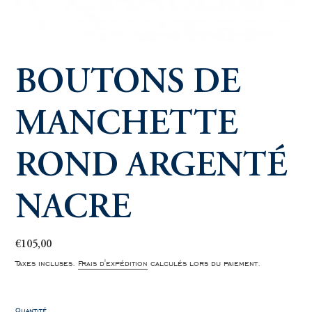
BOUTONS DE
MANCHETTE
ROND ARGENTÉ
NACRE
Prix
€105,00
normal
Taxes incluses.
Frais d'expédition
calculés lors du paiement.
Quantité