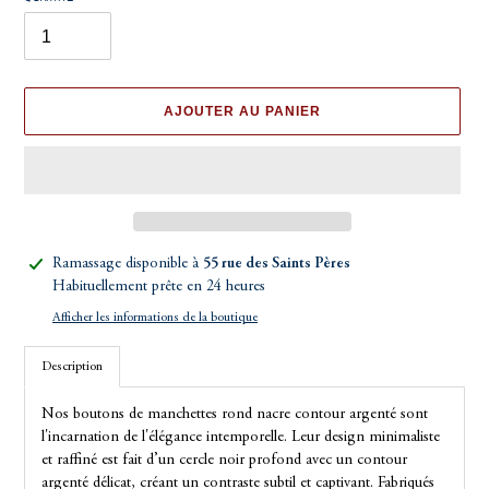
AJOUTER AU PANIER
Ajout
Ramassage disponible à
55 rue des Saints Pères
d'un
Habituellement prête en 24 heures
produit
Afficher les informations de la boutique
à
votre
Description
panier
Nos boutons de manchettes rond nacre contour argenté sont
l'incarnation de l'élégance intemporelle. Leur design minimaliste
et raffiné est fait d’un cercle noir profond avec un contour
argenté délicat, créant un contraste subtil et captivant. Fabriqués