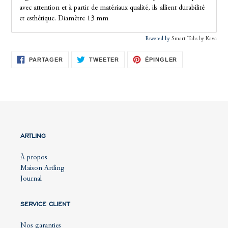
avec attention et à partir de matériaux qualité, ils allient durabilité
et esthétique. Diamètre 13 mm
Powered by
Smart Tabs by
Kava
PARTAGER
TWEETER
ÉPINGLER
PARTAGER
TWEETER
ÉPINGLER
SUR
SUR
SUR
FACEBOOK
TWITTER
PINTEREST
ARTLING
À propos
Maison Artling
Journal
SERVICE CLIENT
Nos garanties