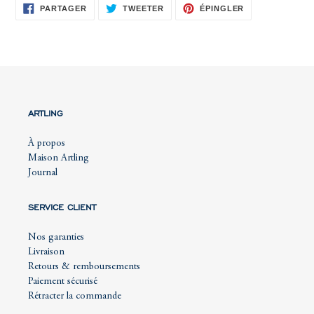
PARTAGER
TWEETER
ÉPINGLER
PARTAGER
TWEETER
ÉPINGLER
SUR
SUR
SUR
FACEBOOK
TWITTER
PINTEREST
ARTLING
À propos
Maison Artling
Journal
SERVICE CLIENT
Nos garanties
Livraison
Retours & remboursements
Paiement sécurisé
Rétracter la commande