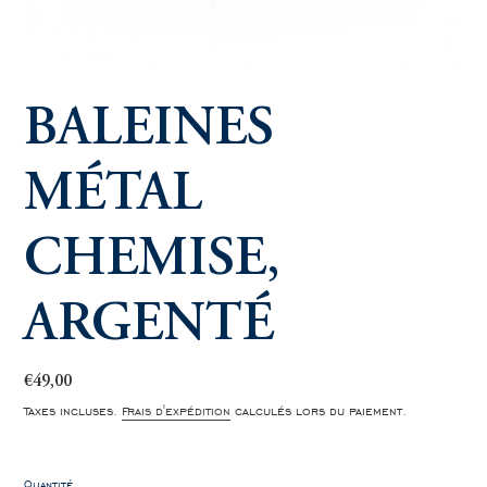
BALEINES
MÉTAL
CHEMISE,
ARGENTÉ
Prix
€49,00
normal
Taxes incluses.
Frais d'expédition
calculés lors du paiement.
Quantité