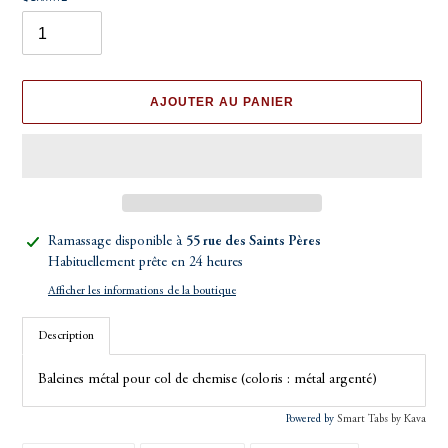
AJOUTER AU PANIER
Ajout
Ramassage disponible à
55 rue des Saints Pères
d'un
Habituellement prête en 24 heures
produit
Afficher les informations de la boutique
à
votre
Description
panier
Baleines métal pour col de chemise (coloris : métal argenté)
Powered by
Smart Tabs by
Kava