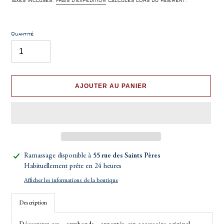
Taxes incluses.
Frais d'expédition
calculés lors du paiement.
Quantité
AJOUTER AU PANIER
Ajout
Ramassage disponible à
55 rue des Saints Pères
d'un
Habituellement prête en 24 heures
produit
Afficher les informations de la boutique
à
votre
Description
panier