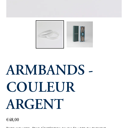
ARMBANDS -
COULEUR
ARGENT
Prix
€48,00
normal