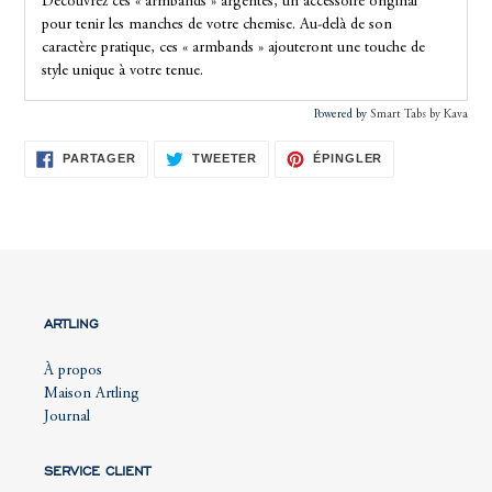
Découvrez ces « armbands » argentés, un accessoire original
pour tenir les manches de votre chemise. Au-delà de son
caractère pratique, ces « armbands » ajouteront une touche de
style unique à votre tenue.
Powered by
Smart Tabs by
Kava
PARTAGER
TWEETER
ÉPINGLER
PARTAGER
TWEETER
ÉPINGLER
SUR
SUR
SUR
FACEBOOK
TWITTER
PINTEREST
ARTLING
À propos
Maison Artling
Journal
SERVICE CLIENT