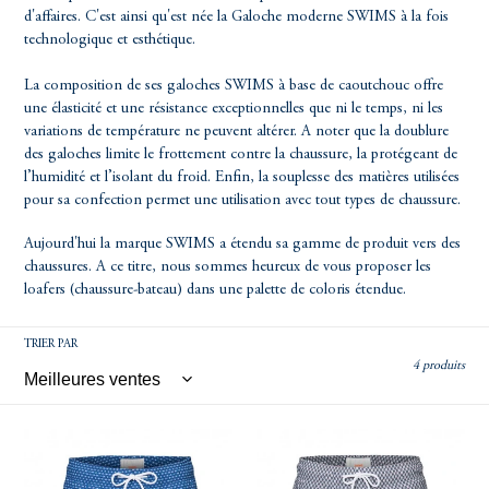
C
d'affaires. C'est ainsi qu'est née la Galoche moderne SWIMS à la fois
technologique et esthétique.
T
La composition de ses galoches SWIMS à base de caoutchouc offre
une élasticité et une résistance exceptionnelles que ni le temps, ni les
I
variations de température ne peuvent altérer. A noter que la doublure
des galoches limite le frottement contre la chaussure, la protégeant de
l’humidité et l’isolant du froid. Enfin, la souplesse des matières utilisées
O
pour sa confection permet une utilisation avec tout types de chaussure.
Aujourd'hui la marque SWIMS a étendu sa gamme de produit vers des
N
chaussures. A ce titre, nous sommes heureux de vous proposer les
loafers (chaussure-bateau) dans une palette de coloris étendue.
:
TRIER PAR
4 produits
SWIMS
SWIMS
Maillot
Maillot
de
de