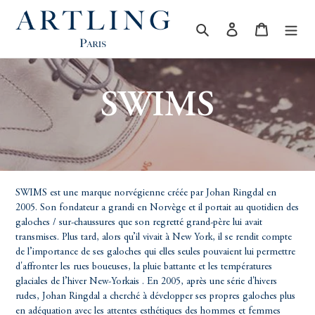
Passer
au
Rechercher
Se connecter
Panier
contenu
C
SWIMS
O
L
SWIMS est une marque norvégienne créée par Johan Ringdal en
2005. Son fondateur a grandi en Norvège et il portait au quotidien des
L
galoches / sur-chaussures que son regretté grand-père lui avait
transmises. Plus tard, alors qu’il vivait à New York, il se rendit compte
de l’importance de ses galoches qui elles seules pouvaient lui permettre
E
d'affronter les rues boueuses, la pluie battante et les températures
glaciales de l’hiver New-Yorkais . En 2005, après une série d'hivers
rudes, Johan Ringdal a cherché à développer ses propres galoches plus
en adéquation avec les attentes esthétiques des hommes et femmes