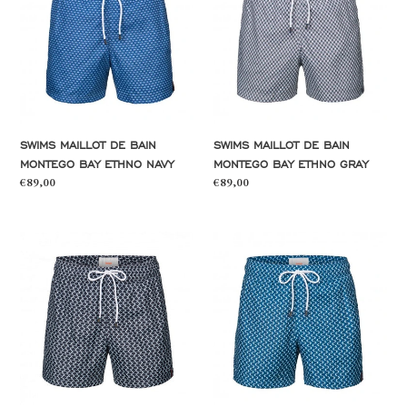
bain
bain
Montego
Montego
Bay
Bay
Ethno
Ethno
Navy
Gray
SWIMS MAILLOT DE BAIN
SWIMS MAILLOT DE BAIN
MONTEGO BAY ETHNO NAVY
MONTEGO BAY ETHNO GRAY
Prix
€89,00
Prix
€89,00
normal
normal
SWIMS
SWIMS
Maillot
Maillot
de
de
bain
bain
Montego
Montego
Bay
Bay
Arrow
Arrow
Night
Poseidon
Blue